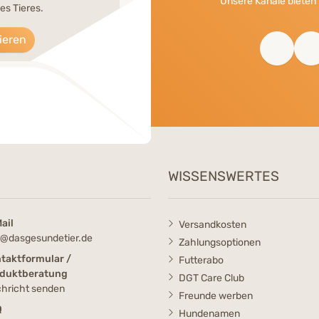
Unsere Kanäle bieten 
es Tieres.
ieren
WISSENSWERTES
ail
Versandkosten
o@dasgesundetier.de
Zahlungsoptionen
taktformular /
Futterabo
duktberatung
DGT Care Club
hricht senden
Freunde werben
Q
Hundenamen