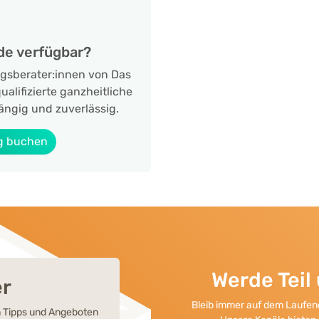
de verfügbar?
ngsberater:innen von Das
alifizierte ganzheitliche
ängig und zuverlässig.
g buchen
Werde Tei
er
Bleib immer auf dem Laufend
en Tipps und Angeboten