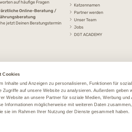
worten auf häufige Fragen
Katzennamen
rärztliche Online-Beratung /
Partner werden
nährungsberatung
Unser Team
he jetzt Deinen Beratungstermin
Jobs
DGT ACADEMY
t Cookies
 Inhalte und Anzeigen zu personalisieren, Funktionen für sozia
e Zugriffe auf unsere Website zu analysieren. Außerdem geben w
er Website an unsere Partner für soziale Medien, Werbung und 
se Informationen möglicherweise mit weiteren Daten zusammen, 
 die sie im Rahmen Ihrer Nutzung der Dienste gesammelt haben.
Impressum
Datenschutz
Widerruf
AGB
Cookie Einstellungen
le Preise verstehen sich inklusive der Mehrwertsteuer, zuzüglich der
Versandko