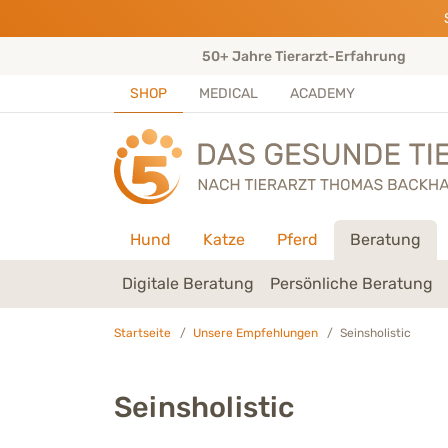
Direkt zu:
INHALT
HAUPTMENÜ
FOOTER
ungen)
50+ Jahre Tierarzt-Erfahrung
SHOP
MEDICAL
ACADEMY
Hund
Katze
Pferd
Beratung
Digitale Beratung
Persönliche Beratung
Startseite
Unsere Empfehlungen
Seinsholistic
Seinsholistic