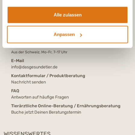
Alle zulassen
Tel.:
+49 (0)6504 7433510
Aus dem deutschen Festnetz, Mo-Fr, 7-17 Uhr
Tel.:
+43 (0)720 883 773
Anpassen
Aus Österreich, Mo-Fr, 7-17 Uhr
Tel.:
+41 (0)615 880 573
Aus der Schweiz, Mo-Fr, 7-17 Uhr
E-Mail
info@dasgesundetier.de
Kontaktformular / Produktberatung
Nachricht senden
FAQ
Antworten auf häufige Fragen
Tierärztliche Online-Beratung / Ernährungsberatung
Buche jetzt Deinen Beratungstermin
WISSENSWERTES