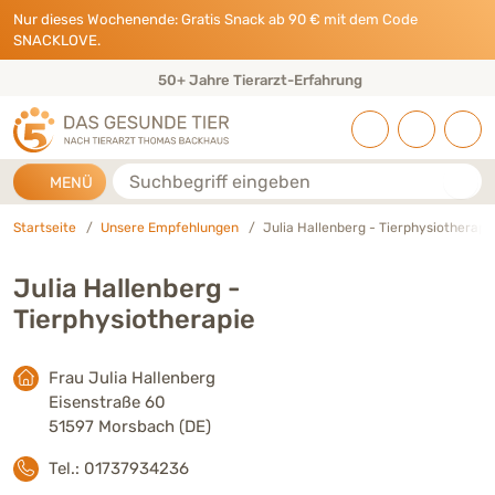
Direkt zu:
INHALT
HAUPTMENÜ
FOOTER
Nur dieses Wochenende: Gratis Snack ab 90 € mit dem Code
SNACKLOVE.
50+ Jahre Tierarzt-Erfahrung
Suche
MENÜ
Startseite
Unsere Empfehlungen
Julia Hallenberg - Tierphysiotherapi
Julia Hallenberg -
Tierphysiotherapie
Frau Julia Hallenberg
Eisenstraße 60
51597 Morsbach (DE)
Tel.: 01737934236