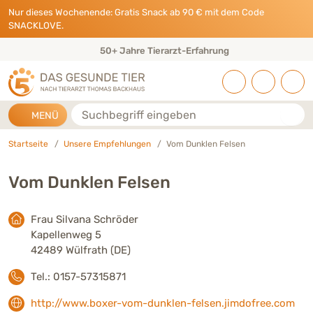
Direkt zu:
INHALT
HAUPTMENÜ
FOOTER
Nur dieses Wochenende: Gratis Snack ab 90 € mit dem Code
SNACKLOVE.
50+ Jahre Tierarzt-Erfahrung
Suche
MENÜ
Startseite
Unsere Empfehlungen
Vom Dunklen Felsen
Vom Dunklen Felsen
Frau Silvana Schröder
Kapellenweg 5
42489 Wülfrath (DE)
Tel.: 0157-57315871
http://www.boxer-vom-dunklen-felsen.jimdofree.com