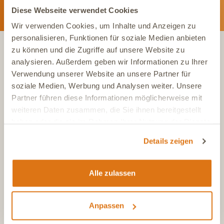
Diese Webseite verwendet Cookies
Wir verwenden Cookies, um Inhalte und Anzeigen zu
personalisieren, Funktionen für soziale Medien anbieten
zu können und die Zugriffe auf unsere Website zu
analysieren. Außerdem geben wir Informationen zu Ihrer
KONTAKT
Verwendung unserer Website an unsere Partner für
soziale Medien, Werbung und Analysen weiter. Unsere
Partner führen diese Informationen möglicherweise mit
Tel.:
+49 (0)6504 7433510
weiteren Daten zusammen, die Sie ihnen bereitgestellt
Aus dem deutschen Festnetz, Mo-Fr, 7-17 Uhr
haben oder die sie im Rahmen Ihrer Nutzung der Dienste
Tel.:
+43 (0)720 883 773
gesammelt haben.
Aus Österreich, Mo-Fr, 7-17 Uhr
Details zeigen
Tel.:
+41 (0)615 880 573
Aus der Schweiz, Mo-Fr, 7-17 Uhr
Alle zulassen
E-Mail
info@dasgesundetier.de
Kontaktformular / Produktberatung
Anpassen
Nachricht senden
FAQ