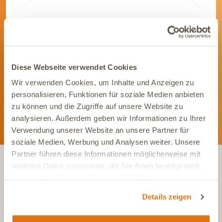
Werde Teil unserer Community
Bleib immer auf dem Laufenden und vernetze Dich mit uns auf
Social Media. Unsere Kanäle bieten Dir aktuelle News und
Diese Webseite verwendet Cookies
exklusive Einblicke.
Wir verwenden Cookies, um Inhalte und Anzeigen zu
personalisieren, Funktionen für soziale Medien anbieten
zu können und die Zugriffe auf unsere Website zu
analysieren. Außerdem geben wir Informationen zu Ihrer
Verwendung unserer Website an unsere Partner für
soziale Medien, Werbung und Analysen weiter. Unsere
Partner führen diese Informationen möglicherweise mit
weiteren Daten zusammen, die Sie ihnen bereitgestellt
haben oder die sie im Rahmen Ihrer Nutzung der Dienste
KONTAKT
gesammelt haben.
Details zeigen
Tel.:
+49 (0)6504 7433510