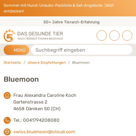
Direkt zu:
INHALT
HAUPTMENÜ
FOOTER
Sommer mit Hund: Urlaubs-Packliste & Set-Angebote. Jetzt
entdecken!
50+ Jahre Tierarzt-Erfahrung
Suche
MENÜ
Startseite
Unsere Empfehlungen
Bluemoon
Bluemoon
Frau Alexandra Caroline Koch
Gartenstrasse 2
4658 Däniken SO (CH)
Tel.: 0041794208080
swiss.bluemoon@icloud.com