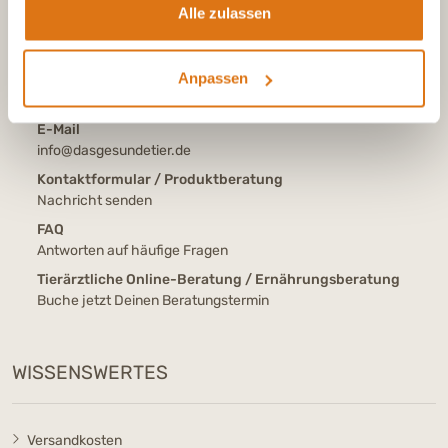
Aus dem deutschen Festnetz, Mo-Fr, 7-17 Uhr
Alle zulassen
Tel.:
+43 (0)720 883 773
Aus Österreich, Mo-Fr, 7-17 Uhr
Anpassen
Tel.:
+41 (0)615 880 573
Aus der Schweiz, Mo-Fr, 7-17 Uhr
E-Mail
info@dasgesundetier.de
Kontaktformular / Produktberatung
Nachricht senden
FAQ
Antworten auf häufige Fragen
Tierärztliche Online-Beratung / Ernährungsberatung
Buche jetzt Deinen Beratungstermin
WISSENSWERTES
Versandkosten