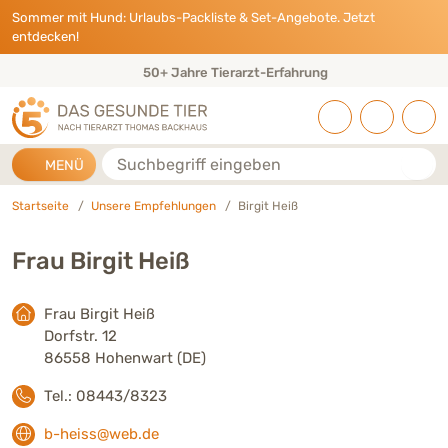
Direkt zu:
INHALT
HAUPTMENÜ
FOOTER
Sommer mit Hund: Urlaubs-Packliste & Set-Angebote. Jetzt
entdecken!
50+ Jahre Tierarzt-Erfahrung
Suche
MENÜ
Startseite
Unsere Empfehlungen
Birgit Heiß
Frau Birgit Heiß
Frau Birgit Heiß
Dorfstr. 12
86558 Hohenwart (DE)
Tel.: 08443/8323
b-heiss@web.de