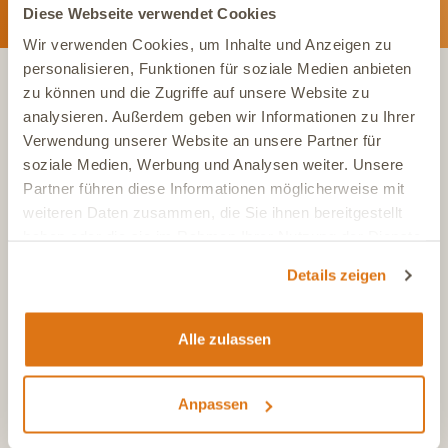
Diese Webseite verwendet Cookies
Wir verwenden Cookies, um Inhalte und Anzeigen zu
personalisieren, Funktionen für soziale Medien anbieten
zu können und die Zugriffe auf unsere Website zu
KONTAKT
analysieren. Außerdem geben wir Informationen zu Ihrer
Verwendung unserer Website an unsere Partner für
soziale Medien, Werbung und Analysen weiter. Unsere
Tel.:
+49 (0)6504 7433510
Partner führen diese Informationen möglicherweise mit
Aus dem deutschen Festnetz, Mo-Fr, 7-17 Uhr
weiteren Daten zusammen, die Sie ihnen bereitgestellt
Tel.:
+43 (0)720 883 773
haben oder die sie im Rahmen Ihrer Nutzung der Dienste
Aus Österreich, Mo-Fr, 7-17 Uhr
gesammelt haben.
Details zeigen
Tel.:
+41 (0)615 880 573
Aus der Schweiz, Mo-Fr, 7-17 Uhr
E-Mail
Alle zulassen
info@dasgesundetier.de
Kontaktformular / Produktberatung
Anpassen
Nachricht senden
FAQ