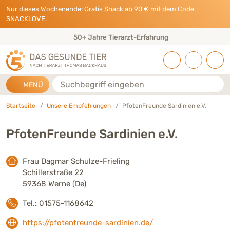
Direkt zu:
INHALT
HAUPTMENÜ
FOOTER
Nur dieses Wochenende: Gratis Snack ab 90 € mit dem Code
SNACKLOVE.
50+ Jahre Tierarzt-Erfahrung
Suche
MENÜ
Startseite
Unsere Empfehlungen
PfotenFreunde Sardinien e.V.
PfotenFreunde Sardinien e.V.
Frau Dagmar Schulze-Frieling
Schillerstraße 22
59368 Werne (De)
Tel.: 01575-1168642
https://pfotenfreunde-sardinien.de/