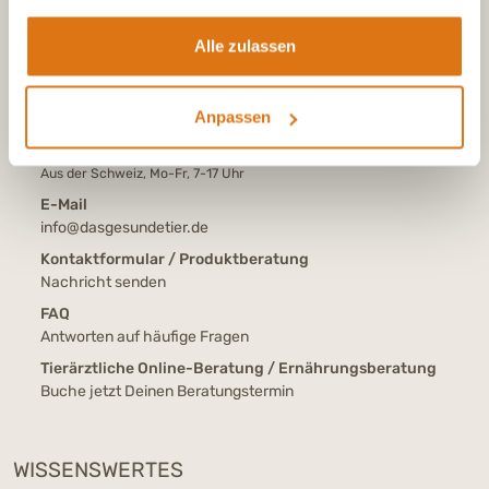
Tel.:
+49 (0)6504 7433510
Alle zulassen
Aus dem deutschen Festnetz, Mo-Fr, 7-17 Uhr
Tel.:
+43 (0)720 883 773
Anpassen
Aus Österreich, Mo-Fr, 7-17 Uhr
Tel.:
+41 (0)615 880 573
Aus der Schweiz, Mo-Fr, 7-17 Uhr
E-Mail
info@dasgesundetier.de
Kontaktformular / Produktberatung
Nachricht senden
FAQ
Antworten auf häufige Fragen
Tierärztliche Online-Beratung / Ernährungsberatung
Buche jetzt Deinen Beratungstermin
WISSENSWERTES