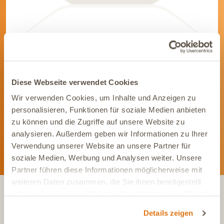
Werde Teil unserer Community
Diese Webseite verwendet Cookies
Bleib immer auf dem Laufenden und vernetze Dich mit uns auf
Social Media. Unsere Kanäle bieten Dir aktuelle News und
Wir verwenden Cookies, um Inhalte und Anzeigen zu
exklusive Einblicke.
personalisieren, Funktionen für soziale Medien anbieten
zu können und die Zugriffe auf unsere Website zu
analysieren. Außerdem geben wir Informationen zu Ihrer
Verwendung unserer Website an unsere Partner für
soziale Medien, Werbung und Analysen weiter. Unsere
Partner führen diese Informationen möglicherweise mit
weiteren Daten zusammen, die Sie ihnen bereitgestellt
haben oder die sie im Rahmen Ihrer Nutzung der Dienste
gesammelt haben.
KONTAKT
Details zeigen