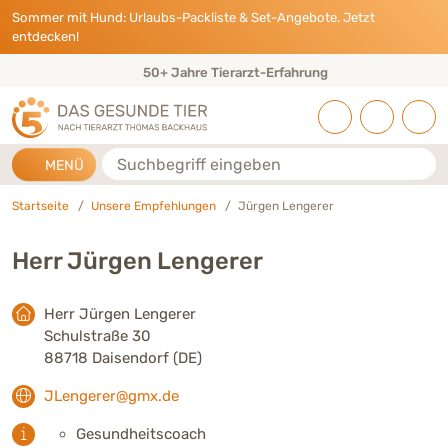
Direkt zu:
INHALT
HAUPTMENÜ
FOOTER
Sommer mit Hund: Urlaubs-Packliste & Set-Angebote. Jetzt
entdecken!
50+ Jahre Tierarzt-Erfahrung
Suche
MENÜ
Startseite
Unsere Empfehlungen
Jürgen Lengerer
Herr Jürgen Lengerer
Herr Jürgen Lengerer
Schulstraße 30
88718 Daisendorf (DE)
JLengerer@gmx.de
Gesundheitscoach