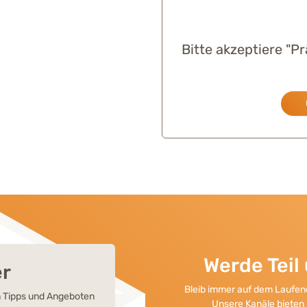
Bitte akzeptiere "P
Werde Tei
er
Bleib immer auf dem Laufend
en Tipps und Angeboten
Unsere Kanäle bieten 