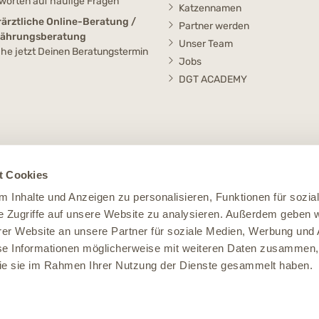
worten auf häufige Fragen
Katzennamen
rärztliche Online-Beratung /
Partner werden
nährungsberatung
Unser Team
he jetzt Deinen Beratungstermin
Jobs
DGT ACADEMY
t Cookies
 Inhalte und Anzeigen zu personalisieren, Funktionen für sozia
e Zugriffe auf unsere Website zu analysieren. Außerdem geben w
er Website an unsere Partner für soziale Medien, Werbung und 
se Informationen möglicherweise mit weiteren Daten zusammen, 
 die sie im Rahmen Ihrer Nutzung der Dienste gesammelt haben.
Impressum
Datenschutz
Widerruf
AGB
Cookie Einstellungen
le Preise verstehen sich inklusive der Mehrwertsteuer, zuzüglich der
Versandko