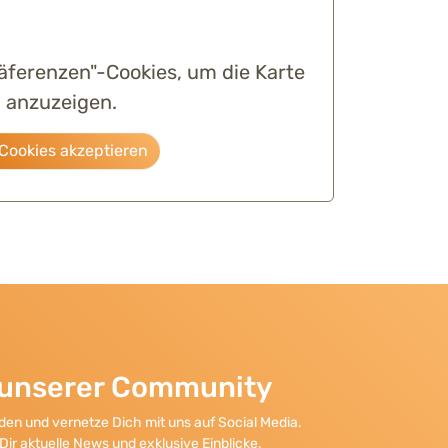
räferenzen"-Cookies, um die Karte
anzuzeigen.
Cookies akzeptieren
l unserer Community
en und vernetze Dich mit uns auf Social Media.
Dir aktuelle News und exklusive Einblicke.