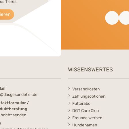
es Tieres.
ieren
WISSENSWERTES
ail
Versandkosten
o@dasgesundetier.de
Zahlungsoptionen
taktformular /
Futterabo
duktberatung
DGT Care Club
hricht senden
Freunde werben
Q
Hundenamen