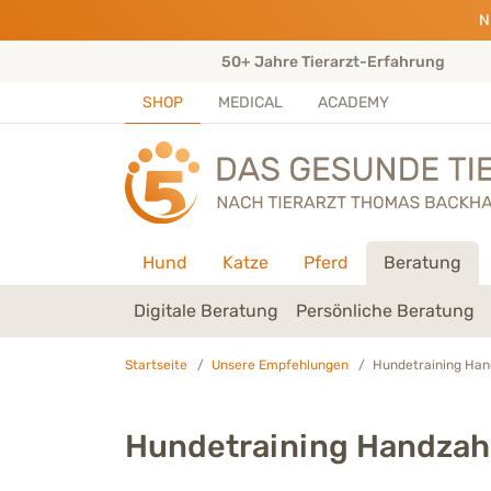
Direkt zu:
INHALT
HAUPTMENÜ
FOOTER
N
ungen)
50+ Jahre Tierarzt-Erfahrung
SHOP
MEDICAL
ACADEMY
Hund
Katze
Pferd
Beratung
Digitale Beratung
Persönliche Beratung
Startseite
Unsere Empfehlungen
Hundetraining Ha
Hundetraining Handza