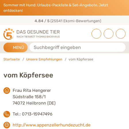
Direkt zu:
INHALT
HAUPTMENÜ
FOOTER
Sommer mit Hund: Urlaubs-Packliste & Set-Angebote. Jetzt
entdecken!
4.84 / 5
(25541 Ekomi-Bewertungen)
Suche
MENÜ
Startseite
Unsere Empfehlungen
vom Köpfersee
vom Köpfersee
Frau Rita Hengerer
Südstraße 158/1
74072 Heilbronn (DE)
Tel.: 0713-15947496
http://www.appenzellerhundezucht.de