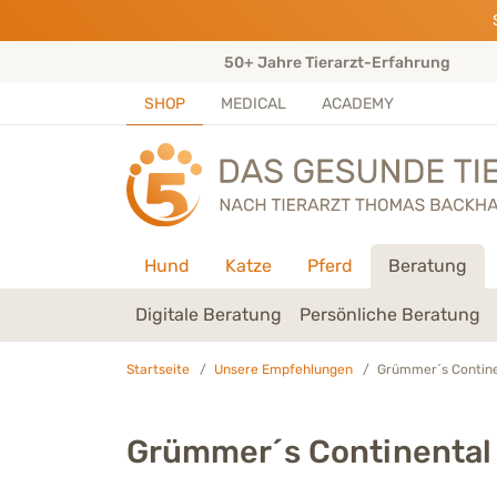
Direkt zu:
INHALT
HAUPTMENÜ
FOOTER
ungen)
50+ Jahre Tierarzt-Erfahrung
SHOP
MEDICAL
ACADEMY
Hund
Katze
Pferd
Beratung
Digitale Beratung
Persönliche Beratung
Startseite
Unsere Empfehlungen
Grümmer´s Contine
Grümmer´s Continental