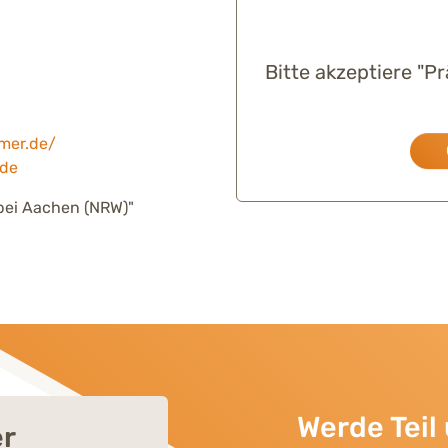
Bitte akzeptiere "P
mer.de/
.de
 bei Aachen (NRW)"
Werde Tei
er