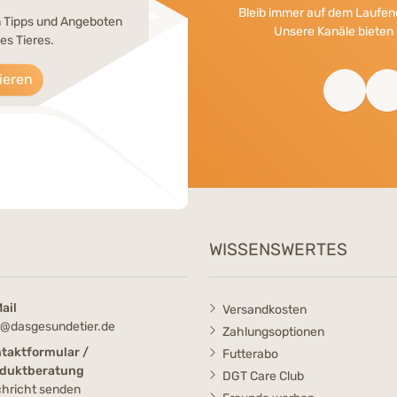
Bleib immer auf dem Laufend
en Tipps und Angeboten
Unsere Kanäle bieten 
es Tieres.
ieren
WISSENSWERTES
ail
Versandkosten
o@dasgesundetier.de
Zahlungsoptionen
taktformular /
Futterabo
duktberatung
DGT Care Club
hricht senden