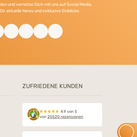
en und vernetze Dich mit uns auf Social Media.
Dir aktuelle News und exklusive Einblicke.
ZUFRIEDENE KUNDEN
4.9 von 5
von
25520 rezensionen