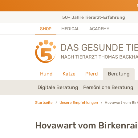
Direkt zu:
INHALT
HAUPTMENÜ
FOOTER
ungen)
50+ Jahre Tierarzt-Erfahrung
SHOP
MEDICAL
ACADEMY
Hund
Katze
Pferd
Beratung
Digitale Beratung
Persönliche Beratung
Startseite
Unsere Empfehlungen
Hovawart vom Birk
Hovawart vom Birkenra