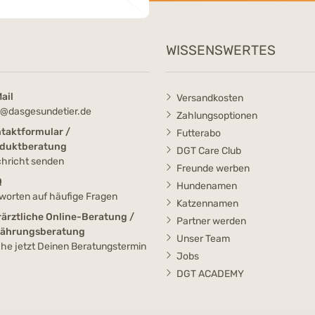
WISSENSWERTES
ail
Versandkosten
o@dasgesundetier.de
Zahlungsoptionen
taktformular /
Futterabo
duktberatung
DGT Care Club
hricht senden
Freunde werben
Q
Hundenamen
worten auf häufige Fragen
Katzennamen
rärztliche Online-Beratung /
Partner werden
nährungsberatung
Unser Team
he jetzt Deinen Beratungstermin
Jobs
DGT ACADEMY