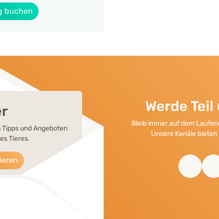
g buchen
Werde Tei
er
Bleib immer auf dem Laufend
en Tipps und Angeboten
Unsere Kanäle bieten 
es Tieres.
ieren