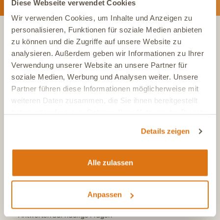
Diese Webseite verwendet Cookies
Wir verwenden Cookies, um Inhalte und Anzeigen zu
personalisieren, Funktionen für soziale Medien anbieten
zu können und die Zugriffe auf unsere Website zu
KONTAKT
analysieren. Außerdem geben wir Informationen zu Ihrer
Verwendung unserer Website an unsere Partner für
soziale Medien, Werbung und Analysen weiter. Unsere
Tel.:
+49 (0)6504 7433510
Partner führen diese Informationen möglicherweise mit
Aus dem deutschen Festnetz, Mo-Fr, 7-17 Uhr
weiteren Daten zusammen, die Sie ihnen bereitgestellt
Tel.:
+43 (0)720 883 773
haben oder die sie im Rahmen Ihrer Nutzung der Dienste
Aus Österreich, Mo-Fr, 7-17 Uhr
gesammelt haben.
Details zeigen
Tel.:
+41 (0)615 880 573
Aus der Schweiz, Mo-Fr, 7-17 Uhr
E-Mail
Alle zulassen
info@dasgesundetier.de
Kontaktformular / Produktberatung
Nachricht senden
Anpassen
FAQ
Antworten auf häufige Fragen