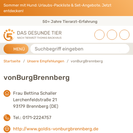
Direkt zu:
INHALT
HAUPTMENÜ
FOOTER
Sommer mit Hund: Urlaubs-Packliste & Set-Angebote. Jetzt
entdecken!
50+ Jahre Tierarzt-Erfahrung
Suche
MENÜ
Startseite
Unsere Empfehlungen
vonBurgBrennberg
vonBurgBrennberg
Frau Bettina Schaller
Lerchenfeldstraße 21
93179 Brennberg (DE)
Tel.: 0171-2224757
http://www.goldis-vonburgbrennberg.de