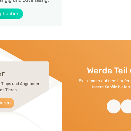
ängig und zuverlässig.
g buchen
Werde Tei
er
Bleib immer auf dem Laufend
en Tipps und Angeboten
Unsere Kanäle bieten 
es Tieres.
ieren