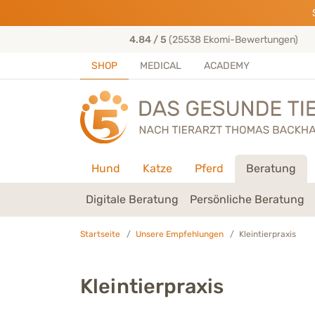
Direkt zu:
INHALT
HAUPTMENÜ
FOOTER
s entwickelt
4.84 / 5
(25538 Ekomi-Bewertungen)
SHOP
MEDICAL
ACADEMY
Hund
Katze
Pferd
Beratung
Digitale Beratung
Persönliche Beratung
Startseite
Unsere Empfehlungen
Kleintierpraxis
Kleintierpraxis