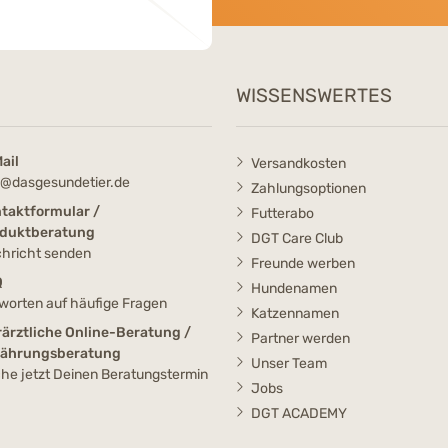
WISSENSWERTES
ail
Versandkosten
o@dasgesundetier.de
Zahlungsoptionen
taktformular /
Futterabo
duktberatung
DGT Care Club
hricht senden
Freunde werben
Q
Hundenamen
worten auf häufige Fragen
Katzennamen
rärztliche Online-Beratung /
Partner werden
nährungsberatung
Unser Team
he jetzt Deinen Beratungstermin
Jobs
DGT ACADEMY