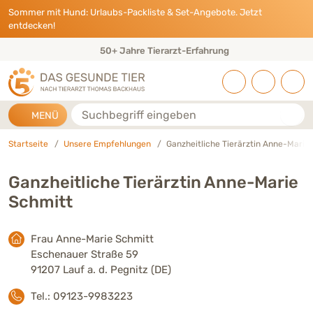
Direkt zu:
INHALT
HAUPTMENÜ
FOOTER
Sommer mit Hund: Urlaubs-Packliste & Set-Angebote. Jetzt
entdecken!
50+ Jahre Tierarzt-Erfahrung
Suche
MENÜ
Startseite
Unsere Empfehlungen
Ganzheitliche Tierärztin Anne-Marie
Ganzheitliche Tierärztin Anne-Marie
Schmitt
Frau Anne-Marie Schmitt
Eschenauer Straße 59
91207 Lauf a. d. Pegnitz (DE)
Tel.: 09123-9983223