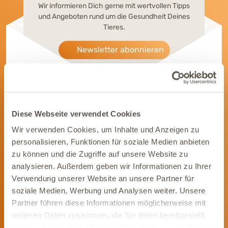
Wir informieren Dich gerne mit wertvollen Tipps
und Angeboten rund um die Gesundheit Deines
Tieres.
Newsletter abonnieren
Diese Webseite verwendet Cookies
Werde Teil unserer Community
Wir verwenden Cookies, um Inhalte und Anzeigen zu
personalisieren, Funktionen für soziale Medien anbieten
Bleib immer auf dem Laufenden und vernetze Dich mit uns auf
zu können und die Zugriffe auf unsere Website zu
Social Media. Unsere Kanäle bieten Dir aktuelle News und
analysieren. Außerdem geben wir Informationen zu Ihrer
exklusive Einblicke.
Verwendung unserer Website an unsere Partner für
soziale Medien, Werbung und Analysen weiter. Unsere
Partner führen diese Informationen möglicherweise mit
weiteren Daten zusammen, die Sie ihnen bereitgestellt
haben oder die sie im Rahmen Ihrer Nutzung der Dienste