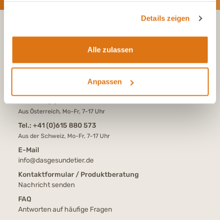
gesammelt haben.
Details zeigen
KONTAKT
Alle zulassen
Tel.:
+49 (0)6504 7433510
Anpassen
Aus dem deutschen Festnetz, Mo-Fr, 7-17 Uhr
Tel.:
+43 (0)720 883 773
Aus Österreich, Mo-Fr, 7-17 Uhr
Tel.:
+41 (0)615 880 573
Aus der Schweiz, Mo-Fr, 7-17 Uhr
E-Mail
info@dasgesundetier.de
Kontaktformular / Produktberatung
Nachricht senden
FAQ
Antworten auf häufige Fragen