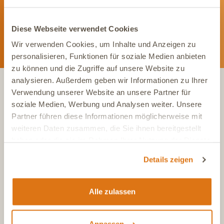
Diese Webseite verwendet Cookies
Wir verwenden Cookies, um Inhalte und Anzeigen zu
personalisieren, Funktionen für soziale Medien anbieten
zu können und die Zugriffe auf unsere Website zu
analysieren. Außerdem geben wir Informationen zu Ihrer
Verwendung unserer Website an unsere Partner für
KONTAKT
soziale Medien, Werbung und Analysen weiter. Unsere
Partner führen diese Informationen möglicherweise mit
weiteren Daten zusammen, die Sie ihnen bereitgestellt
Tel.:
+49 (0)6504 7433510
haben oder die sie im Rahmen Ihrer Nutzung der Dienste
Aus dem deutschen Festnetz, Mo-Fr, 7-17 Uhr
gesammelt haben.
Details zeigen
Tel.:
+43 (0)720 883 773
Aus Österreich, Mo-Fr, 7-17 Uhr
Tel.:
+41 (0)615 880 573
Alle zulassen
Aus der Schweiz, Mo-Fr, 7-17 Uhr
E-Mail
info@dasgesundetier.de