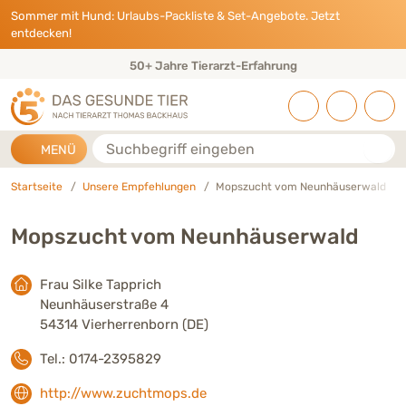
Direkt zu:
INHALT
HAUPTMENÜ
FOOTER
Sommer mit Hund: Urlaubs-Packliste & Set-Angebote. Jetzt
entdecken!
50+ Jahre Tierarzt-Erfahrung
Suche
MENÜ
Startseite
Unsere Empfehlungen
Mopszucht vom Neunhäuserwald
Mopszucht vom Neunhäuserwald
Frau Silke Tapprich
Neunhäuserstraße 4
54314 Vierherrenborn (DE)
Tel.: 0174-2395829
http://www.zuchtmops.de