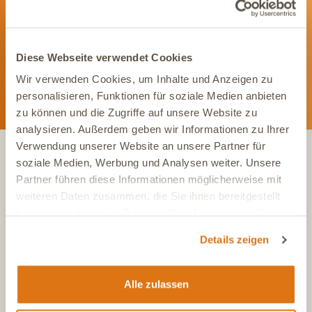
Bleib immer auf dem Laufenden und vernetze Dich mit uns auf
Social Media. Unsere Kanäle bieten Dir aktuelle News und
exklusive Einblicke.
Diese Webseite verwendet Cookies
Wir verwenden Cookies, um Inhalte und Anzeigen zu
personalisieren, Funktionen für soziale Medien anbieten
zu können und die Zugriffe auf unsere Website zu
analysieren. Außerdem geben wir Informationen zu Ihrer
Verwendung unserer Website an unsere Partner für
soziale Medien, Werbung und Analysen weiter. Unsere
KONTAKT
Partner führen diese Informationen möglicherweise mit
weiteren Daten zusammen, die Sie ihnen bereitgestellt
haben oder die sie im Rahmen Ihrer Nutzung der Dienste
Tel.:
+49 (0)6504 7433510
gesammelt haben.
Details zeigen
Aus dem deutschen Festnetz, Mo-Fr, 7-17 Uhr
Tel.:
+43 (0)720 883 773
Aus Österreich, Mo-Fr, 7-17 Uhr
Alle zulassen
Tel.:
+41 (0)615 880 573
Aus der Schweiz, Mo-Fr, 7-17 Uhr