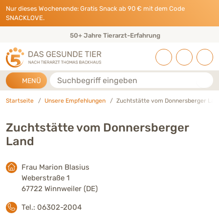
Direkt zu:
INHALT
HAUPTMENÜ
FOOTER
Nur dieses Wochenende: Gratis Snack ab 90 € mit dem Code
SNACKLOVE.
50+ Jahre Tierarzt-Erfahrung
Suche
MENÜ
Startseite
Unsere Empfehlungen
Zuchtstätte vom Donnersberger Lan
Zuchtstätte vom Donnersberger
Land
Frau Marion Blasius
Weberstraße 1
67722 Winnweiler (DE)
Tel.: 06302-2004