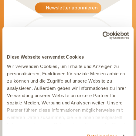
Newsletter abonnieren
Werde Teil unserer Community
Diese Webseite verwendet Cookies
Bleib immer auf dem Laufenden und vernetze Dich mit uns auf
Wir verwenden Cookies, um Inhalte und Anzeigen zu
Social Media. Unsere Kanäle bieten Dir aktuelle News und
personalisieren, Funktionen für soziale Medien anbieten
exklusive Einblicke.
zu können und die Zugriffe auf unsere Website zu
analysieren. Außerdem geben wir Informationen zu Ihrer
Verwendung unserer Website an unsere Partner für
soziale Medien, Werbung und Analysen weiter. Unsere
Partner führen diese Informationen möglicherweise mit
weiteren Daten zusammen, die Sie ihnen bereitgestellt
haben oder die sie im Rahmen Ihrer Nutzung der Dienste
gesammelt haben.