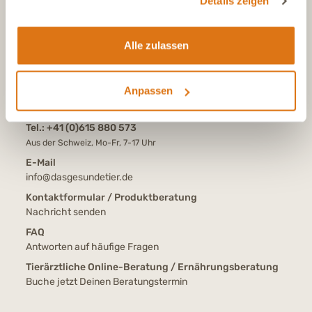
Details zeigen
KONTAKT
Alle zulassen
Tel.:
+49 (0)6504 7433510
Aus dem deutschen Festnetz, Mo-Fr, 7-17 Uhr
Anpassen
Tel.:
+43 (0)720 883 773
Aus Österreich, Mo-Fr, 7-17 Uhr
Tel.:
+41 (0)615 880 573
Aus der Schweiz, Mo-Fr, 7-17 Uhr
E-Mail
info@dasgesundetier.de
Kontaktformular / Produktberatung
Nachricht senden
FAQ
Antworten auf häufige Fragen
Tierärztliche Online-Beratung / Ernährungsberatung
Buche jetzt Deinen Beratungstermin