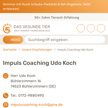
Direkt zu:
INHALT
HAUPTMENÜ
FOOTER
Sommer mit Hund: Urlaubs-Packliste & Set-Angebote. Jetzt
entdecken!
50+ Jahre Tierarzt-Erfahrung
Suche
MENÜ
Startseite
Unsere Empfehlungen
Impuls Coaching Udo Koch
Impuls Coaching Udo Koch
Herr Udo Koch
Bühlerzimmern 16
74523 Bühlerzimmern (DE)
Tel.: 0172-9880490
impulscoaching-koch@gmx.de