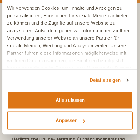
Wir verwenden Cookies, um Inhalte und Anzeigen zu
personalisieren, Funktionen für soziale Medien anbieten
zu können und die Zugriffe auf unsere Website zu
KONTAKT
analysieren. Außerdem geben wir Informationen zu Ihrer
Verwendung unserer Website an unsere Partner für
soziale Medien, Werbung und Analysen weiter. Unsere
Tel.:
+49 (0)6504 7433510
Aus dem deutschen Festnetz, Mo-Fr, 7-17 Uhr
Partner führen diese Informationen möglicherweise mit
weiteren Daten zusammen, die Sie ihnen bereitgestellt
Tel.:
+43 (0)720 883 773
haben oder die sie im Rahmen Ihrer Nutzung der Dienste
Aus Österreich, Mo-Fr, 7-17 Uhr
gesammelt haben.
Tel.:
+41 (0)615 880 573
Details zeigen
Aus der Schweiz, Mo-Fr, 7-17 Uhr
E-Mail
info@dasgesundetier.de
Alle zulassen
Kontaktformular / Produktberatung
Nachricht senden
Anpassen
FAQ
Antworten auf häufige Fragen
Tierärztliche Online-Beratung / Ernährungsberatung