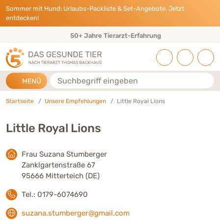
Direkt zu:
INHALT
HAUPTMENÜ
FOOTER
Sommer mit Hund: Urlaubs-Packliste & Set-Angebote. Jetzt
entdecken!
50+ Jahre Tierarzt-Erfahrung
Suche
MENÜ
Startseite
Unsere Empfehlungen
Little Royal Lions
Little Royal Lions
Frau Suzana Stumberger
Zanklgartenstraße 67
95666 Mitterteich (DE)
Tel.: 0179-6074690
suzana.stumberger@gmail.com