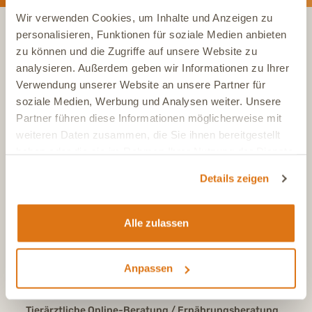
Wir verwenden Cookies, um Inhalte und Anzeigen zu
personalisieren, Funktionen für soziale Medien anbieten
zu können und die Zugriffe auf unsere Website zu
KONTAKT
analysieren. Außerdem geben wir Informationen zu Ihrer
Verwendung unserer Website an unsere Partner für
soziale Medien, Werbung und Analysen weiter. Unsere
Tel.:
+49 (0)6504 7433510
Aus dem deutschen Festnetz, Mo-Fr, 7-17 Uhr
Partner führen diese Informationen möglicherweise mit
weiteren Daten zusammen, die Sie ihnen bereitgestellt
Tel.:
+43 (0)720 883 773
haben oder die sie im Rahmen Ihrer Nutzung der Dienste
Aus Österreich, Mo-Fr, 7-17 Uhr
gesammelt haben.
Tel.:
+41 (0)615 880 573
Details zeigen
Aus der Schweiz, Mo-Fr, 7-17 Uhr
E-Mail
info@dasgesundetier.de
Alle zulassen
Kontaktformular / Produktberatung
Nachricht senden
Anpassen
FAQ
Antworten auf häufige Fragen
Tierärztliche Online-Beratung / Ernährungsberatung