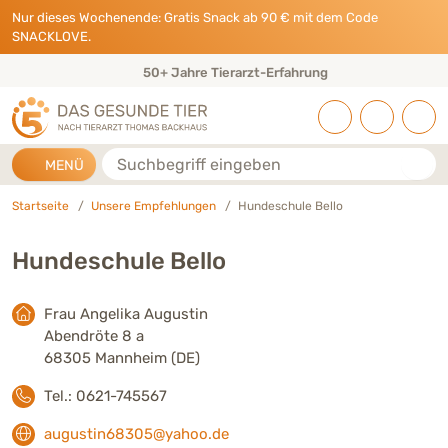
Direkt zu:
INHALT
HAUPTMENÜ
FOOTER
Nur dieses Wochenende: Gratis Snack ab 90 € mit dem Code
SNACKLOVE.
50+ Jahre Tierarzt-Erfahrung
Suche
MENÜ
Startseite
Unsere Empfehlungen
Hundeschule Bello
Hundeschule Bello
Frau Angelika Augustin
Abendröte 8 a
68305 Mannheim (DE)
Tel.: 0621-745567
augustin68305@yahoo.de