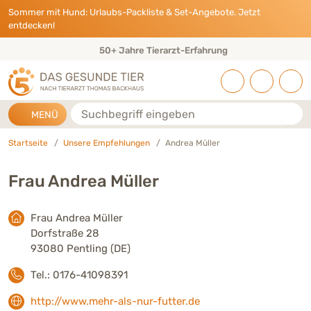
Direkt zu:
INHALT
HAUPTMENÜ
FOOTER
Sommer mit Hund: Urlaubs-Packliste & Set-Angebote. Jetzt
entdecken!
50+ Jahre Tierarzt-Erfahrung
Suche
MENÜ
Startseite
Unsere Empfehlungen
Andrea Müller
Frau Andrea Müller
Frau Andrea Müller
Dorfstraße 28
93080 Pentling (DE)
Tel.: 0176-41098391
http://www.mehr-als-nur-futter.de