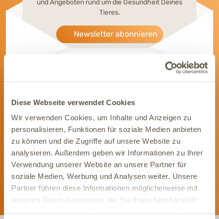
und Angeboten rund um die Gesundheit Deines
Tieres.
Newsletter abonnieren
Diese Webseite verwendet Cookies
Werde Teil unserer Community
Wir verwenden Cookies, um Inhalte und Anzeigen zu
Bleib immer auf dem Laufenden und vernetze Dich mit uns auf
personalisieren, Funktionen für soziale Medien anbieten
Social Media. Unsere Kanäle bieten Dir aktuelle News und
zu können und die Zugriffe auf unsere Website zu
exklusive Einblicke.
analysieren. Außerdem geben wir Informationen zu Ihrer
Verwendung unserer Website an unsere Partner für
soziale Medien, Werbung und Analysen weiter. Unsere
Partner führen diese Informationen möglicherweise mit
weiteren Daten zusammen, die Sie ihnen bereitgestellt
haben oder die sie im Rahmen Ihrer Nutzung der Dienste