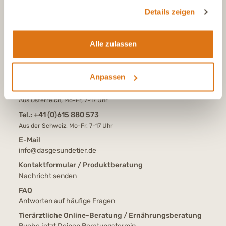
gesammelt haben.
Details zeigen
KONTAKT
Alle zulassen
Tel.:
+49 (0)6504 7433510
Aus dem deutschen Festnetz, Mo-Fr, 7-17 Uhr
Anpassen
Tel.:
+43 (0)720 883 773
Aus Österreich, Mo-Fr, 7-17 Uhr
Tel.:
+41 (0)615 880 573
Aus der Schweiz, Mo-Fr, 7-17 Uhr
E-Mail
info@dasgesundetier.de
Kontaktformular / Produktberatung
Nachricht senden
FAQ
Antworten auf häufige Fragen
Tierärztliche Online-Beratung / Ernährungsberatung