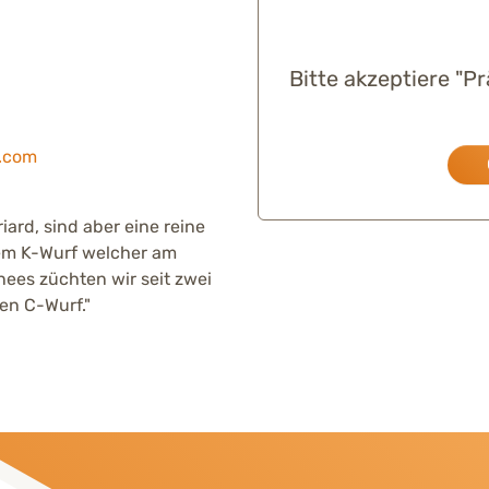
Bitte akzeptiere "P
.com
ard, sind aber eine reine
em K-Wurf welcher am
nees züchten wir seit zwei
en C-Wurf."