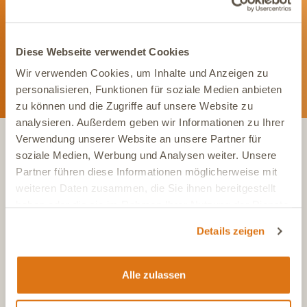
Social Media. Unsere Kanäle bieten Dir aktuelle News und
exklusive Einblicke.
Diese Webseite verwendet Cookies
Wir verwenden Cookies, um Inhalte und Anzeigen zu
personalisieren, Funktionen für soziale Medien anbieten
zu können und die Zugriffe auf unsere Website zu
analysieren. Außerdem geben wir Informationen zu Ihrer
Verwendung unserer Website an unsere Partner für
soziale Medien, Werbung und Analysen weiter. Unsere
KONTAKT
Partner führen diese Informationen möglicherweise mit
weiteren Daten zusammen, die Sie ihnen bereitgestellt
haben oder die sie im Rahmen Ihrer Nutzung der Dienste
Tel.:
+49 (0)6504 7433510
gesammelt haben.
Aus dem deutschen Festnetz, Mo-Fr, 7-17 Uhr
Details zeigen
Tel.:
+43 (0)720 883 773
Aus Österreich, Mo-Fr, 7-17 Uhr
Alle zulassen
Tel.:
+41 (0)615 880 573
Aus der Schweiz, Mo-Fr, 7-17 Uhr