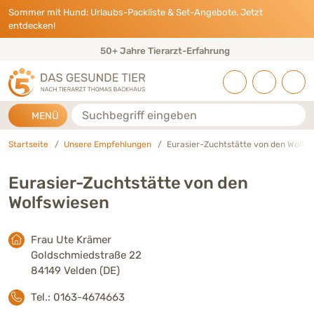
Direkt zu:
INHALT
HAUPTMENÜ
FOOTER
Sommer mit Hund: Urlaubs-Packliste & Set-Angebote. Jetzt
entdecken!
50+ Jahre Tierarzt-Erfahrung
Suche
MENÜ
Startseite
Unsere Empfehlungen
Eurasier-Zuchtstätte von den Wolfs
Eurasier-Zuchtstätte von den
Wolfswiesen
Frau Ute Krämer
Goldschmiedstraße 22
84149 Velden (DE)
Tel.: 0163-4674663