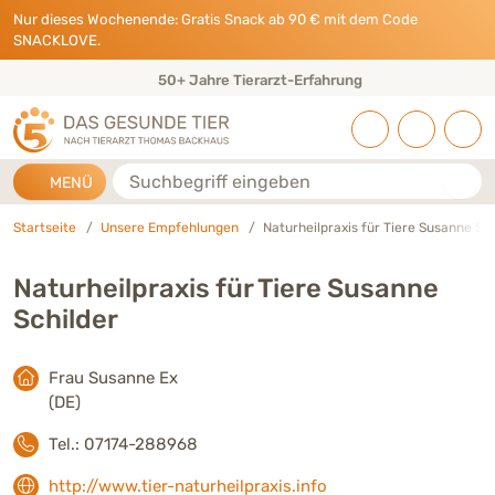
Direkt zu:
INHALT
HAUPTMENÜ
FOOTER
Nur dieses Wochenende: Gratis Snack ab 90 € mit dem Code
SNACKLOVE.
50+ Jahre Tierarzt-Erfahrung
Suche
MENÜ
Startseite
Unsere Empfehlungen
Naturheilpraxis für Tiere Susanne Sch
Naturheilpraxis für Tiere Susanne
Schilder
Frau Susanne Ex
(DE)
Tel.: 07174-288968
http://www.tier-naturheilpraxis.info