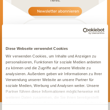
Tieres.
Newsletter abonnieren
Diese Webseite verwendet Cookies
Werde Teil unserer Community
Wir verwenden Cookies, um Inhalte und Anzeigen zu
Bleib immer auf dem Laufenden und vernetze Dich mit uns auf
personalisieren, Funktionen für soziale Medien anbieten
Social Media. Unsere Kanäle bieten Dir aktuelle News und
zu können und die Zugriffe auf unsere Website zu
exklusive Einblicke.
analysieren. Außerdem geben wir Informationen zu Ihrer
Verwendung unserer Website an unsere Partner für
soziale Medien, Werbung und Analysen weiter. Unsere
Partner führen diese Informationen möglicherweise mit
weiteren Daten zusammen, die Sie ihnen bereitgestellt
haben oder die sie im Rahmen Ihrer Nutzung der Dienste
gesammelt haben.