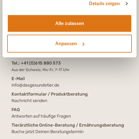
Details zeigen
KONTAKT
Alle zulassen
Tel.:
+49 (0)6504 7433510
Aus dem deutschen Festnetz, Mo-Fr, 7-17 Uhr
Anpassen
Tel.:
+43 (0)720 883 773
Aus Österreich, Mo-Fr, 7-17 Uhr
Tel.:
+41 (0)615 880 573
Aus der Schweiz, Mo-Fr, 7-17 Uhr
E-Mail
info@dasgesundetier.de
Kontaktformular / Produktberatung
Nachricht senden
FAQ
Antworten auf häufige Fragen
Tierärztliche Online-Beratung / Ernährungsberatung
Buche jetzt Deinen Beratungstermin