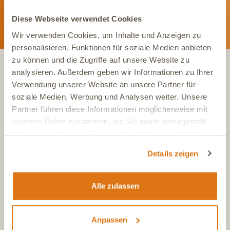
Diese Webseite verwendet Cookies
Wir verwenden Cookies, um Inhalte und Anzeigen zu
personalisieren, Funktionen für soziale Medien anbieten
zu können und die Zugriffe auf unsere Website zu
analysieren. Außerdem geben wir Informationen zu Ihrer
KONTAKT
Verwendung unserer Website an unsere Partner für
soziale Medien, Werbung und Analysen weiter. Unsere
Partner führen diese Informationen möglicherweise mit
Tel.:
+49 (0)6504 7433510
weiteren Daten zusammen, die Sie ihnen bereitgestellt
Aus dem deutschen Festnetz, Mo-Fr, 7-17 Uhr
haben oder die sie im Rahmen Ihrer Nutzung der Dienste
Tel.:
+43 (0)720 883 773
gesammelt haben.
Details zeigen
Aus Österreich, Mo-Fr, 7-17 Uhr
Tel.:
+41 (0)615 880 573
Aus der Schweiz, Mo-Fr, 7-17 Uhr
Alle zulassen
E-Mail
info@dasgesundetier.de
Anpassen
Kontaktformular / Produktberatung