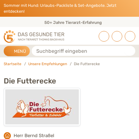
Direkt zu:
INHALT
HAUPTMENÜ
FOOTER
Sommer mit Hund: Urlaubs-Packliste & Set-Angebote. Jetzt
entdecken!
50+ Jahre Tierarzt-Erfahrung
Suche
MENÜ
Startseite
Unsere Empfehlungen
Die Futterecke
Die Futterecke
Herr Bernd Straßel