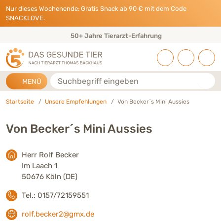
Direkt zu:
INHALT
HAUPTMENÜ
FOOTER
Nur dieses Wochenende: Gratis Snack ab 90 € mit dem Code
SNACKLOVE.
50+ Jahre Tierarzt-Erfahrung
Suche
MENÜ
Startseite
Unsere Empfehlungen
Von Becker´s Mini Aussies
Von Becker´s Mini Aussies
Herr Rolf Becker
Im Laach 1
50676 Köln (DE)
Tel.: 0157/72159551
rolf.becker2@gmx.de