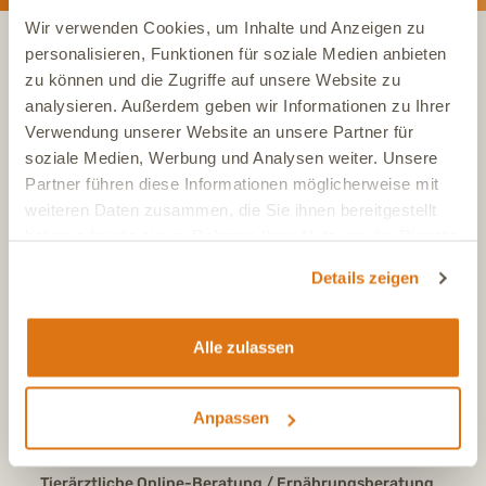
Wir verwenden Cookies, um Inhalte und Anzeigen zu
personalisieren, Funktionen für soziale Medien anbieten
zu können und die Zugriffe auf unsere Website zu
KONTAKT
analysieren. Außerdem geben wir Informationen zu Ihrer
Verwendung unserer Website an unsere Partner für
soziale Medien, Werbung und Analysen weiter. Unsere
Tel.:
+49 (0)6504 7433510
Aus dem deutschen Festnetz, Mo-Fr, 7-17 Uhr
Partner führen diese Informationen möglicherweise mit
weiteren Daten zusammen, die Sie ihnen bereitgestellt
Tel.:
+43 (0)720 883 773
haben oder die sie im Rahmen Ihrer Nutzung der Dienste
Aus Österreich, Mo-Fr, 7-17 Uhr
gesammelt haben.
Tel.:
+41 (0)615 880 573
Details zeigen
Aus der Schweiz, Mo-Fr, 7-17 Uhr
E-Mail
info@dasgesundetier.de
Alle zulassen
Kontaktformular / Produktberatung
Nachricht senden
Anpassen
FAQ
Antworten auf häufige Fragen
Tierärztliche Online-Beratung / Ernährungsberatung