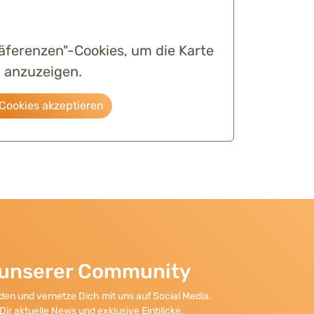
räferenzen"-Cookies, um die Karte
anzuzeigen.
Cookies akzeptieren
l unserer Community
en und vernetze Dich mit uns auf Social Media.
Dir aktuelle News und exklusive Einblicke.