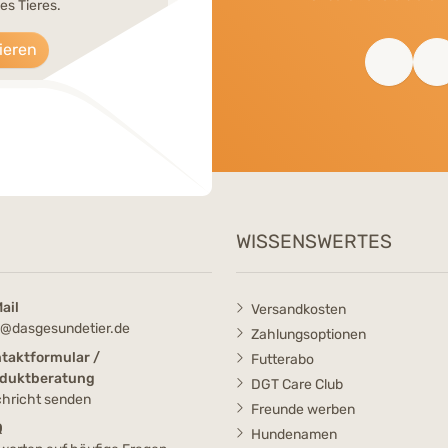
es Tieres.
ieren
WISSENSWERTES
ail
Versandkosten
o@dasgesundetier.de
Zahlungsoptionen
taktformular /
Futterabo
duktberatung
DGT Care Club
hricht senden
Freunde werben
Q
Hundenamen