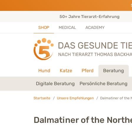
Direkt zu:
INHALT
HAUPTMENÜ
FOOTER
ungen)
50+ Jahre Tierarzt-Erfahrung
SHOP
MEDICAL
ACADEMY
Hund
Katze
Pferd
Beratung
Digitale Beratung
Persönliche Beratung
Startseite
Unsere Empfehlungen
Dalmatiner of the 
Dalmatiner of the North