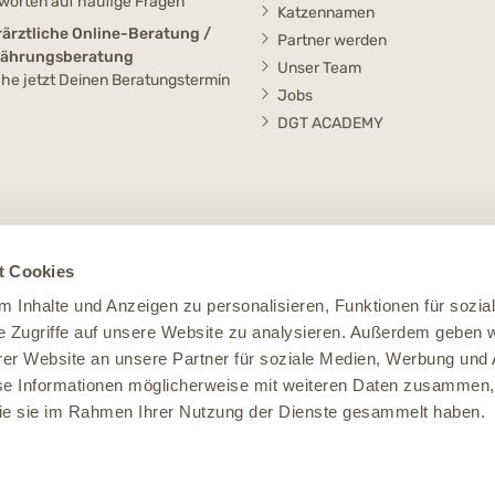
worten auf häufige Fragen
Katzennamen
rärztliche Online-Beratung /
Partner werden
nährungsberatung
Unser Team
he jetzt Deinen Beratungstermin
Jobs
DGT ACADEMY
t Cookies
 Inhalte und Anzeigen zu personalisieren, Funktionen für sozia
e Zugriffe auf unsere Website zu analysieren. Außerdem geben w
er Website an unsere Partner für soziale Medien, Werbung und 
se Informationen möglicherweise mit weiteren Daten zusammen, 
 die sie im Rahmen Ihrer Nutzung der Dienste gesammelt haben.
Impressum
Datenschutz
Widerruf
AGB
Cookie Einstellungen
le Preise verstehen sich inklusive der Mehrwertsteuer, zuzüglich der
Versandko