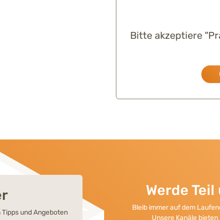
Bitte akzeptiere "P
Werde Tei
er
Bleib immer auf dem Laufend
en Tipps und Angeboten
Unsere Kanäle bieten 