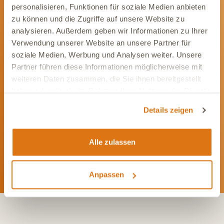
personalisieren, Funktionen für soziale Medien anbieten
Newsletter abonnieren
zu können und die Zugriffe auf unsere Website zu
analysieren. Außerdem geben wir Informationen zu Ihrer
Verwendung unserer Website an unsere Partner für
soziale Medien, Werbung und Analysen weiter. Unsere
Partner führen diese Informationen möglicherweise mit
weiteren Daten zusammen, die Sie ihnen bereitgestellt
Werde Teil unserer Community
haben oder die sie im Rahmen Ihrer Nutzung der Dienste
gesammelt haben.
Bleib immer auf dem Laufenden und vernetze Dich mit uns auf
Details zeigen
Social Media. Unsere Kanäle bieten Dir aktuelle News und
exklusive Einblicke.
Alle zulassen
Anpassen