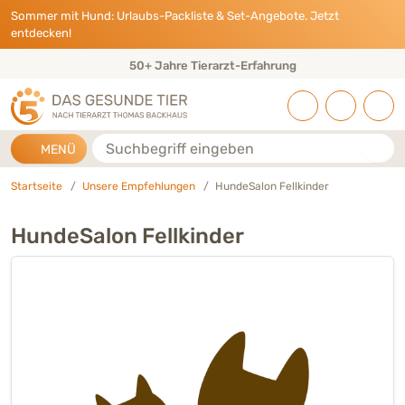
Direkt zu:
INHALT
HAUPTMENÜ
FOOTER
Sommer mit Hund: Urlaubs-Packliste & Set-Angebote. Jetzt
entdecken!
50+ Jahre Tierarzt-Erfahrung
Suche
MENÜ
Startseite
Unsere Empfehlungen
HundeSalon Fellkinder
HundeSalon Fellkinder