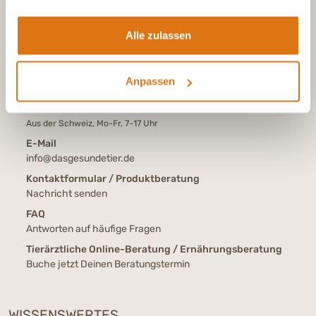
Alle zulassen
Tel.:
+49 (0)6504 7433510
Aus dem deutschen Festnetz, Mo-Fr, 7-17 Uhr
Tel.:
+43 (0)720 883 773
Anpassen
Aus Österreich, Mo-Fr, 7-17 Uhr
Tel.:
+41 (0)615 880 573
Aus der Schweiz, Mo-Fr, 7-17 Uhr
E-Mail
info@dasgesundetier.de
Kontaktformular / Produktberatung
Nachricht senden
FAQ
Antworten auf häufige Fragen
Tierärztliche Online-Beratung / Ernährungsberatung
Buche jetzt Deinen Beratungstermin
WISSENSWERTES