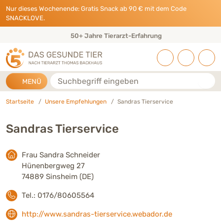
Direkt zu:
INHALT
HAUPTMENÜ
FOOTER
Nur dieses Wochenende: Gratis Snack ab 90 € mit dem Code
SNACKLOVE.
50+ Jahre Tierarzt-Erfahrung
Suche
MENÜ
Startseite
Unsere Empfehlungen
Sandras Tierservice
Sandras Tierservice
Frau Sandra Schneider
Hünenbergweg 27
74889 Sinsheim (DE)
Tel.: 0176/80605564
http://www.sandras-tierservice.webador.de