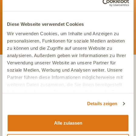
Social Media. Unsere Kanäle bieten Dir aktuelle News und
exklusive Einblicke.
Diese Webseite verwendet Cookies
Wir verwenden Cookies, um Inhalte und Anzeigen zu
personalisieren, Funktionen für soziale Medien anbieten
zu können und die Zugriffe auf unsere Website zu
analysieren. Außerdem geben wir Informationen zu Ihrer
Verwendung unserer Website an unsere Partner für
soziale Medien, Werbung und Analysen weiter. Unsere
KONTAKT
Partner führen diese Informationen möglicherweise mit
weiteren Daten zusammen, die Sie ihnen bereitgestellt
haben oder die sie im Rahmen Ihrer Nutzung der Dienste
Tel.:
+49 (0)6504 7433510
gesammelt haben.
Aus dem deutschen Festnetz, Mo-Fr, 7-17 Uhr
Details zeigen
Tel.:
+43 (0)720 883 773
Aus Österreich, Mo-Fr, 7-17 Uhr
Alle zulassen
Tel.:
+41 (0)615 880 573
Aus der Schweiz, Mo-Fr, 7-17 Uhr