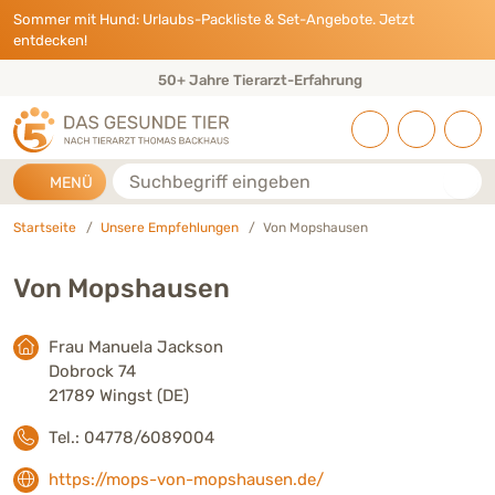
Direkt zu:
INHALT
HAUPTMENÜ
FOOTER
Sommer mit Hund: Urlaubs-Packliste & Set-Angebote. Jetzt
entdecken!
50+ Jahre Tierarzt-Erfahrung
Suche
MENÜ
Startseite
Unsere Empfehlungen
Von Mopshausen
Von Mopshausen
Frau Manuela Jackson
Dobrock 74
21789 Wingst (DE)
Tel.: 04778/6089004
https://mops-von-mopshausen.de/