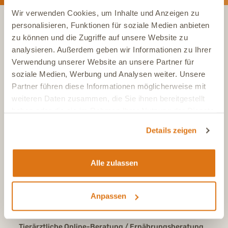
Wir verwenden Cookies, um Inhalte und Anzeigen zu
personalisieren, Funktionen für soziale Medien anbieten
zu können und die Zugriffe auf unsere Website zu
KONTAKT
analysieren. Außerdem geben wir Informationen zu Ihrer
Verwendung unserer Website an unsere Partner für
soziale Medien, Werbung und Analysen weiter. Unsere
Tel.:
+49 (0)6504 7433510
Aus dem deutschen Festnetz, Mo-Fr, 7-17 Uhr
Partner führen diese Informationen möglicherweise mit
weiteren Daten zusammen, die Sie ihnen bereitgestellt
Tel.:
+43 (0)720 883 773
haben oder die sie im Rahmen Ihrer Nutzung der Dienste
Aus Österreich, Mo-Fr, 7-17 Uhr
gesammelt haben.
Tel.:
+41 (0)615 880 573
Details zeigen
Aus der Schweiz, Mo-Fr, 7-17 Uhr
E-Mail
info@dasgesundetier.de
Alle zulassen
Kontaktformular / Produktberatung
Nachricht senden
Anpassen
FAQ
Antworten auf häufige Fragen
Tierärztliche Online-Beratung / Ernährungsberatung