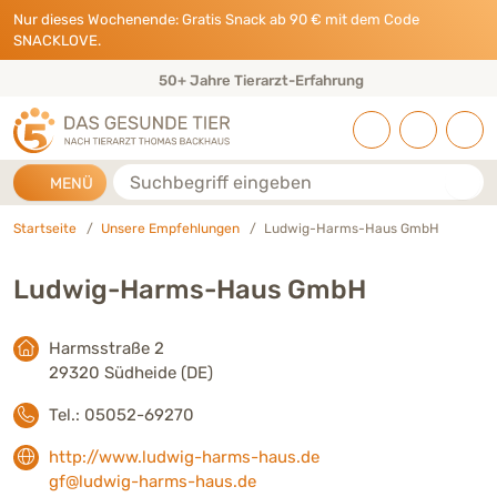
Direkt zu:
INHALT
HAUPTMENÜ
FOOTER
Nur dieses Wochenende: Gratis Snack ab 90 € mit dem Code
SNACKLOVE.
50+ Jahre Tierarzt-Erfahrung
Suche
MENÜ
Startseite
Unsere Empfehlungen
Ludwig-Harms-Haus GmbH
Ludwig-Harms-Haus GmbH
Harmsstraße 2
29320 Südheide (DE)
Tel.: 05052-69270
http://www.ludwig-harms-haus.de
gf@ludwig-harms-haus.de