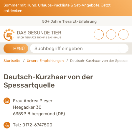
Direkt zu:
INHALT
HAUPTMENÜ
FOOTER
Sommer mit Hund: Urlaubs-Packliste & Set-Angebote. Jetzt
entdecken!
50+ Jahre Tierarzt-Erfahrung
Suche
MENÜ
Startseite
Unsere Empfehlungen
Deutsch-Kurzhaar von der Spessartq
Deutsch-Kurzhaar von der
Spessartquelle
Frau Andrea Pleyer
Heegacker 30
63599 Bibergemünd (DE)
Tel.: 0172-6747500