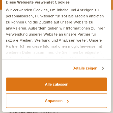
Diese Webseite verwendet Cookies
Wir verwenden Cookies, um Inhalte und Anzeigen zu
personalisieren, Funktionen für soziale Medien anbieten
zu können und die Zugriffe auf unsere Website zu
KONTAKT
analysieren. Außerdem geben wir Informationen zu Ihrer
Verwendung unserer Website an unsere Partner für
soziale Medien, Werbung und Analysen weiter. Unsere
Tel.:
+49 (0)6504 7433510
Partner führen diese Informationen möglicherweise mit
Aus dem deutschen Festnetz, Mo-Fr, 7-17 Uhr
weiteren Daten zusammen, die Sie ihnen bereitgestellt
Tel.:
+43 (0)720 883 773
haben oder die sie im Rahmen Ihrer Nutzung der Dienste
Aus Österreich, Mo-Fr, 7-17 Uhr
gesammelt haben.
Details zeigen
Tel.:
+41 (0)615 880 573
Aus der Schweiz, Mo-Fr, 7-17 Uhr
E-Mail
Alle zulassen
info@dasgesundetier.de
Kontaktformular / Produktberatung
Nachricht senden
Anpassen
FAQ
Antworten auf häufige Fragen