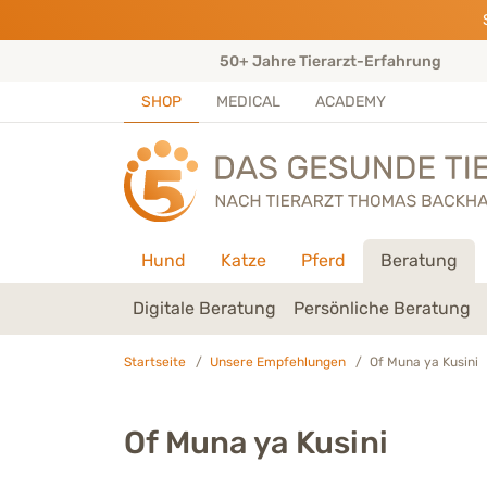
Direkt zu:
INHALT
HAUPTMENÜ
FOOTER
ungen)
50+ Jahre Tierarzt-Erfahrung
SHOP
MEDICAL
ACADEMY
Hund
Katze
Pferd
Beratung
Digitale Beratung
Persönliche Beratung
Startseite
Unsere Empfehlungen
Of Muna ya Kusini
Of Muna ya Kusini