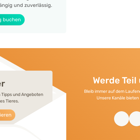
ängig und zuverlässig.
g buchen
Werde Tei
er
Bleib immer auf dem Laufend
en Tipps und Angeboten
Unsere Kanäle bieten 
es Tieres.
ieren