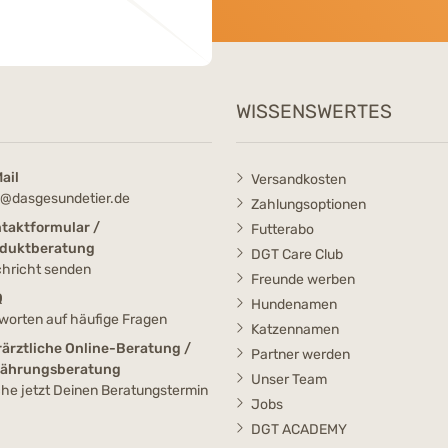
WISSENSWERTES
ail
Versandkosten
o@dasgesundetier.de
Zahlungsoptionen
taktformular /
Futterabo
duktberatung
DGT Care Club
hricht senden
Freunde werben
Q
Hundenamen
worten auf häufige Fragen
Katzennamen
rärztliche Online-Beratung /
Partner werden
nährungsberatung
Unser Team
he jetzt Deinen Beratungstermin
Jobs
DGT ACADEMY