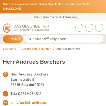
Direkt zu:
INHALT
HAUPTMENÜ
FOOTER
Nur dieses Wochenende: Gratis Snack ab 90 € mit dem Code
SNACKLOVE.
50+ Jahre Tierarzt-Erfahrung
Suche
MENÜ
Startseite
Unsere Empfehlungen
Andreas Borchers
Herr Andreas Borchers
Herr Andreas Borchers
Stormstraße 8
57518 Betzdorf (DE)
Tel.: 02741/934312
andyfumi@t-online.de