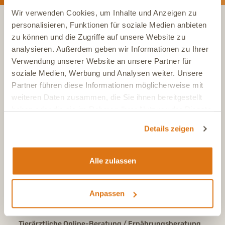
Wir verwenden Cookies, um Inhalte und Anzeigen zu
personalisieren, Funktionen für soziale Medien anbieten
zu können und die Zugriffe auf unsere Website zu
KONTAKT
analysieren. Außerdem geben wir Informationen zu Ihrer
Verwendung unserer Website an unsere Partner für
soziale Medien, Werbung und Analysen weiter. Unsere
Tel.:
+49 (0)6504 7433510
Aus dem deutschen Festnetz, Mo-Fr, 7-17 Uhr
Partner führen diese Informationen möglicherweise mit
weiteren Daten zusammen, die Sie ihnen bereitgestellt
Tel.:
+43 (0)720 883 773
haben oder die sie im Rahmen Ihrer Nutzung der Dienste
Aus Österreich, Mo-Fr, 7-17 Uhr
gesammelt haben.
Tel.:
+41 (0)615 880 573
Details zeigen
Aus der Schweiz, Mo-Fr, 7-17 Uhr
E-Mail
info@dasgesundetier.de
Alle zulassen
Kontaktformular / Produktberatung
Nachricht senden
Anpassen
FAQ
Antworten auf häufige Fragen
Tierärztliche Online-Beratung / Ernährungsberatung