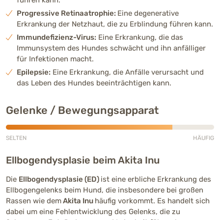
Progressive Retinaatrophie:
Eine degenerative
Gesundheit
Erkrankung der Netzhaut, die zu Erblindung führen kann.
Rassetypisch können Hüftdysplasie,
Immundefizienz-Virus:
Eine Erkrankung, die das
Autoimmunerkrankungen sowie
Immunsystem des Hundes schwächt und ihn anfälliger
Schilddrüsenerkrankungen auftreten.
für Infektionen macht.
Sorgfältige Zucht und regelmäßige Kontrollen
Epilepsie:
Eine Erkrankung, die Anfälle verursacht und
gelten als wichtig.
das Leben des Hundes beeinträchtigen kann.
Lebenserwartung
Gelenke / Bewegungsapparat
10 – 12 Jahre
SELTEN
HÄUFIG
Richtpreis (Züchter)
Häufig (4 von 5)
1500 - 2500 €
Ellbogendysplasie beim Akita Inu
Die
Ellbogendysplasie (ED)
ist eine erbliche Erkrankung des
Ellbogengelenks beim Hund, die insbesondere bei großen
Rassen wie dem
Akita Inu
häufig vorkommt. Es handelt sich
dabei um eine Fehlentwicklung des Gelenks, die zu