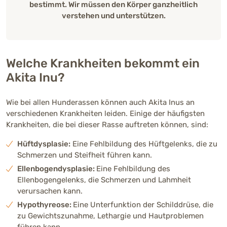
bestimmt. Wir müssen den Körper ganzheitlich
verstehen und unterstützen.
Körperliche Merkmale
Großer, kräftiger Hund mit kompakter Statur.
Breiter Kopf, kleine aufrechte Ohren, stark
Welche Krankheiten bekommt ein
eingerollte Rute, dichtes Fell.
Akita Inu?
Höhe / Größe
Wie bei allen Hunderassen können auch Akita Inus an
60 - 70 cm (groß) (Rüde)
verschiedenen Krankheiten leiden. Einige der häufigsten
58 - 64 cm (Hündin)
Krankheiten, die bei dieser Rasse auftreten können, sind:
Hüftdysplasie:
Gewicht
Eine Fehlbildung des Hüftgelenks, die zu
Schmerzen und Steifheit führen kann.
34 - 54 kg (Rüde)
34 - 52 kg (Hündin)
Ellenbogendysplasie:
Eine Fehlbildung des
Ellenbogengelenks, die Schmerzen und Lahmheit
verursachen kann.
Fellfarben
Hypothyreose:
Eine Unterfunktion der Schilddrüse, die
zu Gewichtszunahme, Lethargie und Hautproblemen
führen kann.