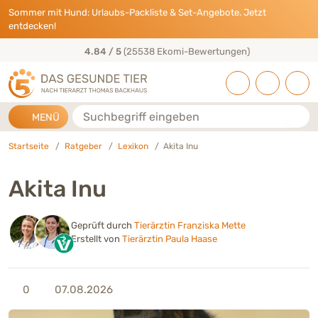
Direkt zu:
INHALT
HAUPTMENÜ
FOOTER
Sommer mit Hund: Urlaubs-Packliste & Set-Angebote. Jetzt
entdecken!
50+ Jahre Tierarzt-Erfahrung
Suche
MENÜ
Startseite
Ratgeber
Lexikon
Akita Inu
Akita Inu
Geprüft durch
Tierärztin Franziska Mette
Erstellt von
Tierärztin Paula Haase
0
07.08.2026