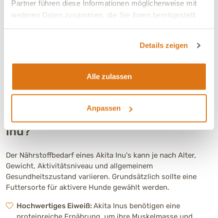
Partner führen diese Informationen möglicherweise mit
weiteren Daten zusammen, die Sie ihnen bereitgestellt
haben oder die sie im Rahmen Ihrer Nutzung der Dienste
gesammelt haben.
Details zeigen
INES MART, ERNÄHRUNGSBERATERIN:
Dein Hund ist einzigartig: Wir bieten Dir Lösungen, die
Alle zulassen
genau auf seine Bedürfnisse abgestimmt sind.
Anpassen
Welche Ernährung braucht ein Akita
Inu?
Der Nährstoffbedarf eines Akita Inu's kann je nach Alter,
Gewicht, Aktivitätsniveau und allgemeinem
Gesundheitszustand variieren. Grundsätzlich sollte eine
Futtersorte für aktivere Hunde gewählt werden.
Hochwertiges Eiweiß:
Akita Inus benötigen eine
proteinreiche Ernährung, um ihre Muskelmasse und