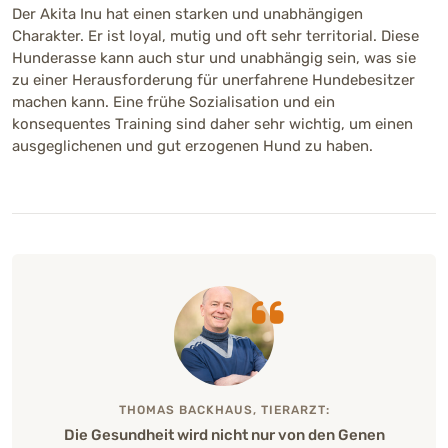
Der Akita Inu hat einen starken und unabhängigen
Charakter. Er ist loyal, mutig und oft sehr territorial. Diese
Aktivität
Stark ausgeprägt (4 von 5)
Hunderasse kann auch stur und unabhängig sein, was sie
zu einer Herausforderung für unerfahrene Hundebesitzer
Trainierbarkeit
machen kann. Eine frühe Sozialisation und ein
Mittelmäßig ausgeprägt (3 vo
konsequentes Training sind daher sehr wichtig, um einen
ausgeglichenen und gut erzogenen Hund zu haben.
Intelligenz
Stark ausgeprägt (4 von 5)
Kinderfreundlichkeit
Schwach ausgeprägt (2 von 5
Bellfreudigkeit
Mittelmäßig ausgeprägt (3 vo
Merkmale
THOMAS BACKHAUS, TIERARZT:
Herkunft
Die Gesundheit wird nicht nur von den Genen
Japan