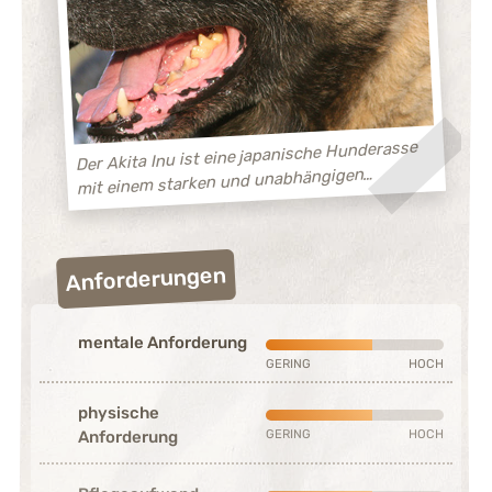
Der Akita Inu ist eine japanische Hunderasse
mit einem starken und unabhängigen
Charakter.
Anforderungen
mentale Anforderung
Mittelmäßig ausgeprägt (3 vo
GERING
HOCH
physische
Mittelmäßig ausgeprägt (3 vo
GERING
HOCH
Anforderung