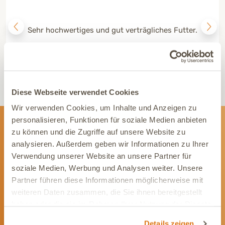
Sehr hochwertiges und gut verträgliches Futter.
Diese Webseite verwendet Cookies
Wir verwenden Cookies, um Inhalte und Anzeigen zu
personalisieren, Funktionen für soziale Medien anbieten
zu können und die Zugriffe auf unsere Website zu
Newsletter
analysieren. Außerdem geben wir Informationen zu Ihrer
Verwendung unserer Website an unsere Partner für
Wir informieren Dich gerne mit wertvollen Tipps
soziale Medien, Werbung und Analysen weiter. Unsere
und Angeboten rund um die Gesundheit Deines
Tieres.
Partner führen diese Informationen möglicherweise mit
weiteren Daten zusammen, die Sie ihnen bereitgestellt
Newsletter abonnieren
haben oder die sie im Rahmen Ihrer Nutzung der Dienste
gesammelt haben.
Details zeigen