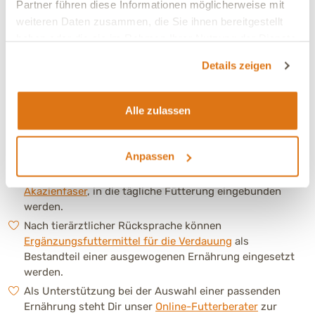
der Tierarztpraxis sinnvoll, um die Fütterung anzupassen.
Partner führen diese Informationen möglicherweise mit
weiteren Daten zusammen, die Sie ihnen bereitgestellt
Eine abgestimmte Ernährung mit gut verträglichen
haben oder die sie im Rahmen Ihrer Nutzung der Dienste
Zutaten und angemessenem Ballaststoffanteil kann dazu
gesammelt haben.
beitragen, die normale Funktion des Magen-Darm-Trakts
Details zeigen
zu unterstützen.
Beispiel für eine gut verträgliche Ernährung ist das
extrudierte Trockenfutter
GLUCO MINI
mit moderatem
Alle zulassen
Kohlenhydratanteil.
COSMO MINI
kann ebenfalls geeignet
sein, insbesondere für Hunde ohne ausgeprägte
Anpassen
Magensensibilität.
Ergänzend können ausgewählte Ballaststoffquellen, z. B.
Akazienfaser
, in die tägliche Fütterung eingebunden
werden.
Nach tierärztlicher Rücksprache können
Ergänzungsfuttermittel für die Verdauung
als
Bestandteil einer ausgewogenen Ernährung eingesetzt
werden.
Als Unterstützung bei der Auswahl einer passenden
Ernährung steht Dir unser
Online-Futterberater
zur