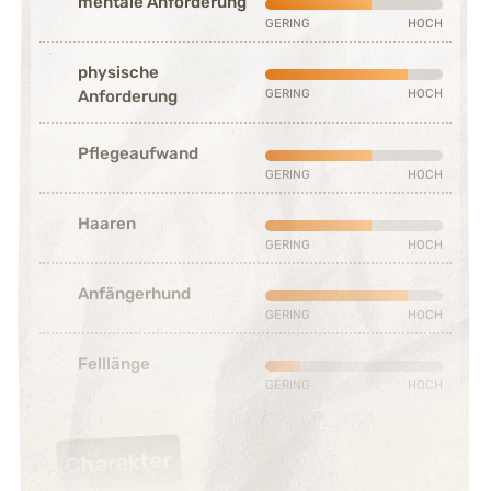
mentale Anforderung
Mittelmäßig ausgeprägt (3 vo
GERING
HOCH
physische
Stark ausgeprägt (4 von 5)
GERING
HOCH
Anforderung
Pflegeaufwand
Mittelmäßig ausgeprägt (3 vo
GERING
HOCH
Haaren
Mittelmäßig ausgeprägt (3 vo
GERING
HOCH
Anfängerhund
Stark ausgeprägt (4 von 5)
GERING
HOCH
Felllänge
Sehr schwach ausgeprägt (1 v
GERING
HOCH
Charakter