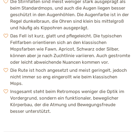
ca. 12-15 Jahre
Die Stirnfalten sind meist weniger stark ausgeprägt als
beim Standardmops, und auch die Augen liegen besser
geschützt in den Augenhöhlen. Die Augenfarbe ist in der
Richtpreis (Züchter)
Regel dunkelbraun, die Ohren sind klein bis mittelgroß
1500 - 2400 €
und häufig als Kippohren ausgeprägt.
Das Fell ist kurz, glatt und pflegeleicht. Die typischen
Fellfarben orientieren sich an den klassischen
Mopsfarben wie Fawn, Apricot, Schwarz oder Silber,
können aber je nach Zuchtlinie variieren. Auch gestromte
oder leicht abweichende Nuancen kommen vor.
Die Rute ist hoch angesetzt und meist geringelt, jedoch
nicht immer so eng eingerollt wie beim klassischen
Mops.
Insgesamt steht beim Retromops weniger die Optik im
Vordergrund, sondern ein funktionaler, beweglicher
Körperbau, der die Atmung und Bewegungsfreude
besser unterstützt.