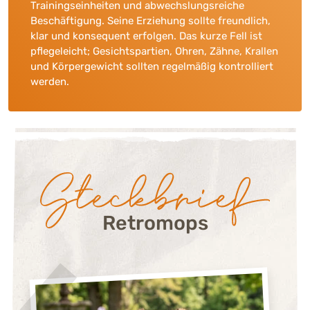
Trainingseinheiten und abwechslungsreiche
Beschäftigung. Seine Erziehung sollte freundlich,
klar und konsequent erfolgen. Das kurze Fell ist
pflegeleicht; Gesichtspartien, Ohren, Zähne, Krallen
und Körpergewicht sollten regelmäßig kontrolliert
werden.
Steckbrief:
Retromops