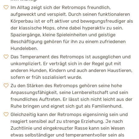
Im Alltag zeigt sich der Retromops freundlich,
Herkunft
aufgeweckt und verspielt. Durch seinen funktionaleren
Moderne europäische Zuchtform aus dem
Körperbau ist er oft aktiver und bewegungsfreudiger als
klassischen Mops. Entstanden Anfang der
der klassische Mops, ohne dabei hyperaktiv zu sein.
2000er-Jahre aus gezielten
Spaziergänge, kleine Spieleinheiten und geistige
Rückzuchtprogrammen, heute in Europa
Beschäftigung gehören für ihn zu einem zufriedenen
zunehmend verbreitet.
Hundeleben.
Das Temperament des Retromops ist ausgeglichen und
unkompliziert. Er verträgt sich in der Regel gut mit
Körperliche Merkmale
anderen Hunden, Kindern und auch anderen Haustieren,
Ähnelt dem klassischen Mops, meist jedoch
sofern er früh sozialisiert wurde.
etwas sportlicher und weniger gedrungen.
Zu den Stärken des Retromops gehören seine hohe
Typisch ist vor allem die längere Schnauze mit
Anpassungsfähigkeit, seine Lernbereitschaft und sein
offeneren Nasenlöchern und meist weniger
freundliches Auftreten. Er lässt sich nicht leicht aus der
ausgeprägten Stirnfalten. Schhlanker,
Ruhe bringen und eignet sich gut als Familienhund.
beweglicheren Körperbau mit kurzem, glattem
Fell und den typischen Mopsfarben.
Gleichzeitig kann der Retromops eigensinnig sein und
reagiert sensibel auf zu strenge Erziehung. Je nach
Zuchtlinie und eingekreuzter Rasse kann sein Wesen
Höhe / Größe
etwas selbständiger und temperamentvoller sein als
32 - 38 cm (klein) (Rüde)