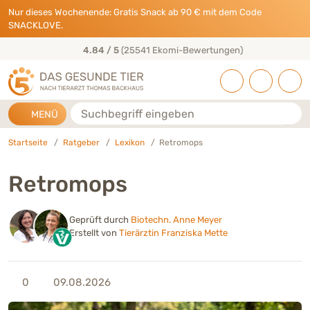
Direkt zu:
INHALT
HAUPTMENÜ
FOOTER
Nur dieses Wochenende: Gratis Snack ab 90 € mit dem Code
SNACKLOVE.
50+ Jahre Tierarzt-Erfahrung
Suche
MENÜ
Startseite
Ratgeber
Lexikon
Retromops
Retromops
Geprüft durch
Biotechn. Anne Meyer
Erstellt von
Tierärztin Franziska Mette
0
09.08.2026