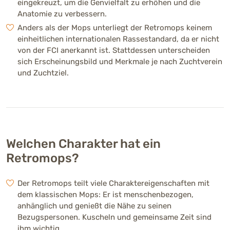
eingekreuzt, um die Genvielfalt zu erhöhen und die
eigensinnig sein.
Anatomie zu verbessern.
Anders als der Mops unterliegt der Retromops keinem
Intelligenz
einheitlichen internationalen Rassestandard, da er nicht
Stark ausgeprägt (4 von 5)
Aufgeweckt, klug und lernbereit. Braucht
von der FCI anerkannt ist. Stattdessen unterscheiden
geistige Auslastung und zeigt gelegentlich
sich Erscheinungsbild und Merkmale je nach Zuchtverein
eigenständige Entscheidungen.
und Zuchtziel.
Kinderfreundlichkeit
Stark ausgeprägt (4 von 5)
Meist freundlich und tolerant. Bei
respektvollem Umgang sehr familiengeeignet.
Welchen Charakter hat ein
Bellfreudigkeit
Retromops?
Schwach ausgeprägt (2 von 5
Bellt meist nur, wenn er Ungewohntes
wahrnimmt. Insgesamt eher ruhig.
Der Retromops teilt viele Charaktereigenschaften mit
dem klassischen Mops: Er ist menschenbezogen,
anhänglich und genießt die Nähe zu seinen
Merkmale
Bezugspersonen. Kuscheln und gemeinsame Zeit sind
ihm wichtig.