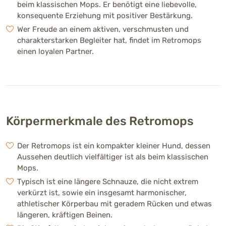
beim klassischen Mops. Er benötigt eine liebevolle,
32 - 38 cm (Hündin)
konsequente Erziehung mit positiver Bestärkung.
Wer Freude an einem aktiven, verschmusten und
Gewicht
charakterstarken Begleiter hat, findet im Retromops
einen loyalen Partner.
8 - 12 kg (Rüde)
8 - 12 kg (Hündin)
Fellfarben
Körpermerkmale des Retromops
Gesundheit
Der Retromops ist ein kompakter kleiner Hund, dessen
Anfällig für Übergewicht, vereinzelt
Aussehen deutlich vielfältiger ist als beim klassischen
Atemwegs-, Augen-, Ohr- und Gelenkprobleme
Mops.
(insgesamt seltener und milder ausgeprägt als
Typisch ist eine längere Schnauze, die nicht extrem
beim klassischen Mops)
verkürzt ist, sowie ein insgesamt harmonischer,
athletischer Körperbau mit geradem Rücken und etwas
längeren, kräftigen Beinen.
Lebenserwartung