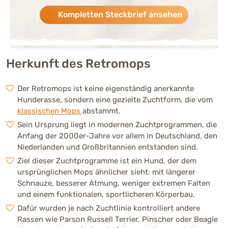
Kompletten Steckbrief ansehen
Verspieltheit
Stark ausgeprägt (4 von 5)
Zeigt gerne Spielverhalten, ist dabei meist
etwas ruhiger und ausdauernder als der
klassische Mops.
Herkunft des Retromops
Menschenbezogenhei
Der Retromops ist keine eigenständig anerkannte
Sehr stark ausgeprägt (5 von
t
Hunderasse, sondern eine gezielte Zuchtform, die vom
Sehr anhänglich und familienorientiert. Sucht
klassischen Mops
abstammt.
häufig die Nähe seiner Bezugspersonen.
Sein Ursprung liegt in modernen Zuchtprogrammen, die
Anfang der 2000er-Jahre vor allem in Deutschland, den
Aktivität
Niederlanden und Großbritannien entstanden sind.
Stark ausgeprägt (4 von 5)
Mäßig bis moderat aktiv. Braucht regelmäßige
Ziel dieser Zuchtprogramme ist ein Hund, der dem
Bewegung, ist aber kein Hochleistungshund.
ursprünglichen Mops ähnlicher sieht: mit längerer
Schnauze, besserer Atmung, weniger extremen Falten
und einem funktionalen, sportlicheren Körperbau.
Trainierbarkeit
Dafür wurden je nach Zuchtlinie kontrolliert andere
Stark ausgeprägt (4 von 5)
Lernfreudig und gut führbar. Reagiert sehr gut
Rassen wie Parson Russell Terrier, Pinscher oder Beagle
auf positive Bestärkung, kann etwas