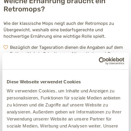
Welche Ernährung braucht ein
Retromops?
Wie der klassische Mops neigt auch der Retromops zu
Übergewicht, weshalb eine bedarfsgerechte und
hochwertige Ernährung eine wichtige Rolle spielt.
Bezüglich der Tagesration dienen die Angaben auf dem
Futtermittel als Orientierung. Alternativ kannst Du
unseren
Online-Futtermengenrechner
nutzen.
Leckerlis
sollten in die Tagesration eingerechnet und
eher als kleine Belohnungen (z. B.
zahnfreundliche
Snacks
oder
Trainingshappen
) eingesetzt werden.
Diese Webseite verwendet Cookies
Regelmäßiges Wiegen und das Beobachten der
Wir verwenden Cookies, um Inhalte und Anzeigen zu
Körperkondition (Taille tast- und sichtbar, Rippen
personalisieren, Funktionen für soziale Medien anbieten
fühlbar) helfen, das Gewicht im Blick zu behalten.
zu können und die Zugriffe auf unsere Website zu
analysieren. Außerdem geben wir Informationen zu Ihrer
Einige Retromopse können sensibel auf Futterumstellungen
Verwendung unserer Website an unsere Partner für
oder bestimmte Zutaten reagieren. Bei wiederholten
Auffälligkeiten in der Verdauung ist eine Rücksprache mit
soziale Medien, Werbung und Analysen weiter. Unsere