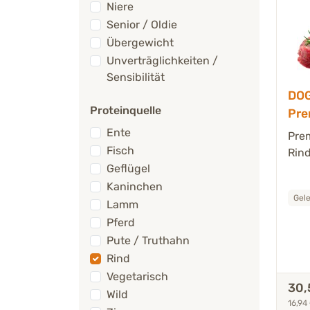
Niere
Senior / Oldie
Übergewicht
Unverträglichkeiten /
Sensibilität
DOG
Proteinquelle
Pre
Hun
Ente
Pre
Grü
Fisch
Rin
g
Geflügel
Kaninchen
Lamm
Pferd
Pute / Truthahn
Rind
Vegetarisch
30,
Wild
16,94