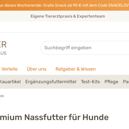
ur dieses Wochenende: Gratis Snack ab 90 € mit dem Code SNACKLOV
Eigene Tierarztpraxis & Expertenteam
Suche
Vorteile
Über uns
Ratgeber & Wissen
Kauartikel
Ergänzungsfuttermittel
Test-Kits
Pflege
Pa
nde
mium Nassfutter für Hunde