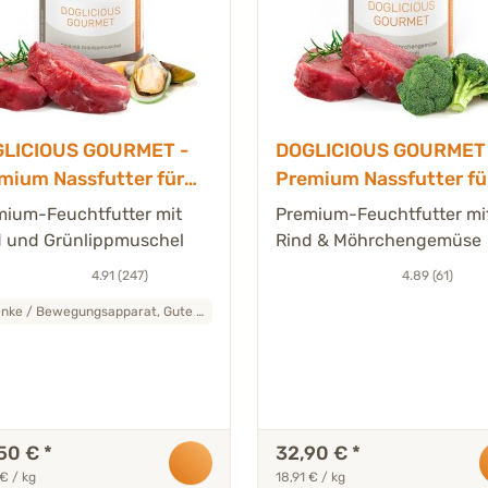
LICIOUS GOURMET -
DOGLICIOUS GOURMET 
mium Nassfutter für
Premium Nassfutter fü
de mit Rind &
Hunde mit Rind,
mium-Feuchtfutter mit
Premium-Feuchtfutter mi
nlippmuschel - 6 x 300
Möhrchengemüse &
d und Grünlippmuschel
Rind & Möhrchengemüse
Brokkoli - 6 x 290 g
4.91 (247)
4.89 (61)
Gelenke / Bewegungsapparat, Gute Basis
50 €
*
32,90 €
*
 € / kg
18,91 € / kg