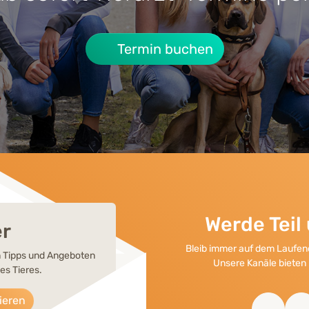
Termin buchen
Werde Tei
er
Bleib immer auf dem Laufend
en Tipps und Angeboten
Unsere Kanäle bieten 
es Tieres.
ieren