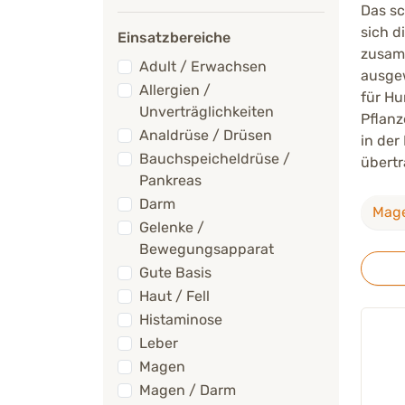
Das sc
sich d
Einsatzbereiche
zusamm
Adult / Erwachsen
ausgew
Allergien /
für Hu
Unverträglichkeiten
Pflanz
Analdrüse / Drüsen
in der
Bauchspeicheldrüse /
übertr
Pankreas
Darm
Mage
Gelenke /
Bewegungsapparat
Gute Basis
Haut / Fell
Histaminose
Leber
Magen
Magen / Darm