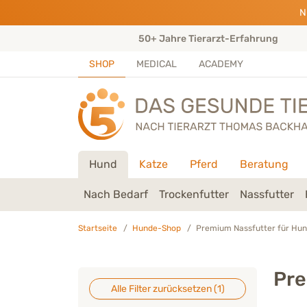
Direkt zu:
INHALT
HAUPTMENÜ
FOOTER
N
ungen)
50+ Jahre Tierarzt-Erfahrung
SHOP
MEDICAL
ACADEMY
Hund
Katze
Pferd
Beratung
Nach Bedarf
Trockenfutter
Nassfutter
Startseite
Hunde-Shop
Premium Nassfutter für Hu
Pre
Alle Filter zurücksetzen (
1
)