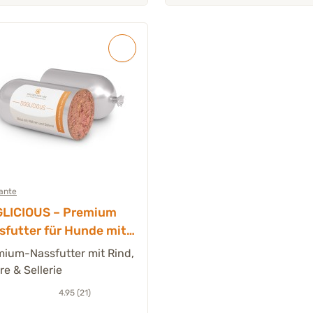
iante
LICIOUS – Premium
sfutter für Hunde mit
d, Möhre & Sellerie – 6 x
ium-Nassfutter mit Rind,
st à 400 g
e & Sellerie
4.95 (21)