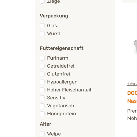
Ziege
Verpackung
Glas
Wurst
Futtereigenschaft
Purinarm
Getreidefrei
Glutenfrei
Hypoallergen
1 Var
Hoher Fleischanteil
DOG
Sensitiv
Nas
Vegetarisch
Rin
Prem
Monoprotein
Wur
Möhr
Alter
Welpe