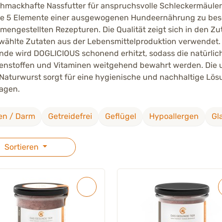
hmackhafte Nassfutter für anspruchsvolle Schleckermäule
ie 5 Elemente einer ausgewogenen Hundeernährung zu beso
engestellten Rezepturen. Die Qualität zeigt sich in den Zut
ählte Zutaten aus der Lebensmittelproduktion verwendet.
nde wird DOGLICIOUS schonend erhitzt, sodass die natürlic
enstoffen und Vitaminen weitgehend bewahrt werden. Die 
 Naturwurst sorgt für eine hygienische und nachhaltige Lös
agen.
n / Darm
Getreidefrei
Geflügel
Hypoallergen
Gl
Sortieren