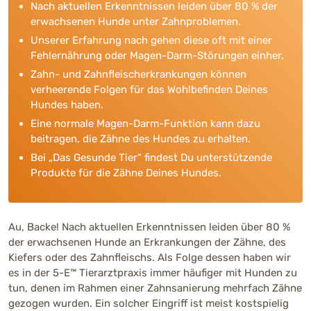
Nach aktuellen Erkenntnissen leiden über 80 % der
erwachsenen Hunde unter Zahnproblemen.
Unserer Erfahrung nach gehen diese oft mit einer
Fehlernährung oder Magen-Darm-Störungen einher.
Zahn- und Zahnfleischerkrankungen können
verheerende Folgen für das Wohlbefinden Deines
Hundes haben.
Eine normale Magen-Darm-Funktion kann dazu
beitragen, die Zähne des Hundes zu erhalten.
Bei „Das Gesunde Tier“ findest Du unterstützende
Produkte für die Zähne Deines Hundes.
Au, Backe! Nach aktuellen Erkenntnissen leiden über 80 %
der erwachsenen Hunde an Erkrankungen der Zähne, des
Kiefers oder des Zahnfleischs. Als Folge dessen haben wir
es in der 5-E™ Tierarztpraxis immer häufiger mit Hunden zu
tun, denen im Rahmen einer Zahnsanierung mehrfach Zähne
gezogen wurden. Ein solcher Eingriff ist meist kostspielig