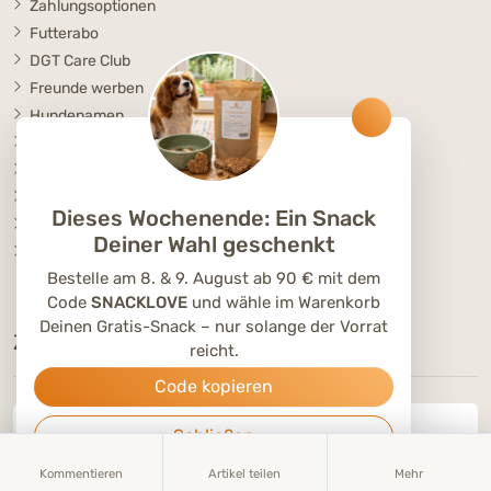
Zahlungsoptionen
Futterabo
DGT Care Club
Freunde werben
Hundenamen
Katzennamen
Partner werden
Unser Team
Dieses Wochenende: Ein Snack
Jobs
Deiner Wahl geschenkt
DGT ACADEMY
Bestelle am 8. & 9. August ab 90 € mit dem
Code
SNACKLOVE
und wähle im Warenkorb
Deinen Gratis-Snack – nur solange der Vorrat
ZUFRIEDENE KUNDEN
reicht.
Code kopieren
Schließen
4.9 von 5
von
25520 rezensionen
Kommentieren
Artikel teilen
Mehr