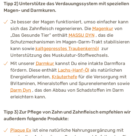
Tipp 2) Unterstütze das Verdauungssystem mit speziellen
Magen- und Darmkuren.
Je besser der Magen funktioniert, umso einfacher kann
sich das Zahnfleisch regenerieren. Die
Magenkur
von
„Das Gesunde Tier“ enthält
MASSU DYN
, das die
Schutzmechanismen im Magen-Darm-Trakt stabilisieren
kann sowie
kaltgepresstes Traubenkernöl
zur
Unterstützung des Muskulatur-Stoffwechsels.
Mit unserer
Darmkur
kannst Du eine intakte Darmflora
fördern. Diese enthält
Lachs-Hanf-Öl
als natürlichen
Energielieferanten,
Kräuterhefe
für die Versorgung mit
BVitaminen, Mineralstoffen und Spurenelementen sowie
Darm Dyn
, das den Abbau von Schadstoffen im Darm
erleichtern kann.
Tipp 3) Zur Pflege von Zahn und Zahnfleisch empfehlen wir
außerdem folgende Produkte:
Plaque Ex
ist eine natürliche Nahrungsergänzung mit