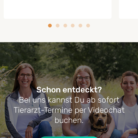
Schon entdeckt?
Bei uns kannst Du ab sofort
RATGEBER HUNDE-DARMGESUNDHEIT
RATG
Tierarzt-Termine per Videochat
Darmflora beim Hund aufbauen:
Cush
buchen.
Wann sinnvoll? Was hilft wirklich?
Symp