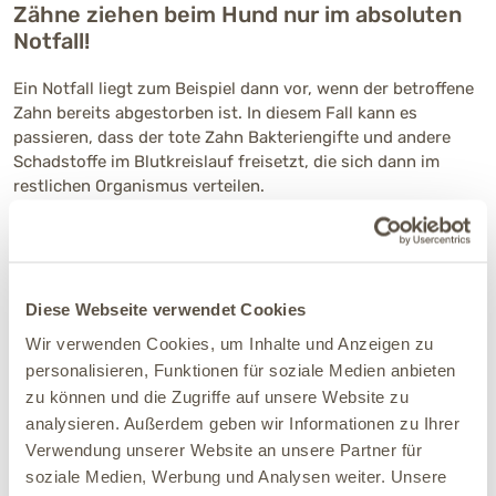
Zähne ziehen beim Hund nur im absoluten
Notfall!
Ein Notfall liegt zum Beispiel dann vor, wenn der betroffene
Zahn bereits abgestorben ist. In diesem Fall kann es
passieren, dass der tote Zahn Bakteriengifte und andere
Schadstoffe im Blutkreislauf freisetzt, die sich dann im
restlichen Organismus verteilen.
Sollte kein Notfall vorliegen, empfehlen wir, Dir vor einer
Zahnextraktion bei Deinem Hund eine zweite Meinung
einzuholen. Erkundige Dich bei Deinem Tierarzt, ob er auch
schonende Verfahren wie z. B. die Laserfeldtherapie
Diese Webseite verwendet Cookies
anbietet. Bitte Deinen Tierarzt, Dir in jedem Fall Bescheid zu
Wir verwenden Cookies, um Inhalte und Anzeigen zu
geben, bevor er bei Deinem Hund einen Zahn ziehen möchte.
personalisieren, Funktionen für soziale Medien anbieten
zu können und die Zugriffe auf unsere Website zu
analysieren. Außerdem geben wir Informationen zu Ihrer
Wie können Zahnprobleme schonend
Verwendung unserer Website an unsere Partner für
behandelt werden?
soziale Medien, Werbung und Analysen weiter. Unsere