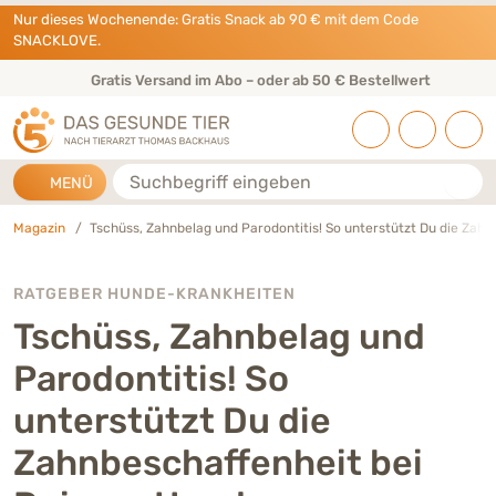
Direkt zu:
INHALT
HAUPTMENÜ
FOOTER
Nur dieses Wochenende: Gratis Snack ab 90 € mit dem Code
SNACKLOVE.
Gratis Versand im Abo – oder ab 50 € Bestellwert
Suche
MENÜ
Magazin
Tschüss, Zahnbelag und Parodontitis! So unterstützt Du die Zah
RATGEBER HUNDE-KRANKHEITEN
Tschüss, Zahnbelag und
Parodontitis! So
unterstützt Du die
Zahnbeschaffenheit bei