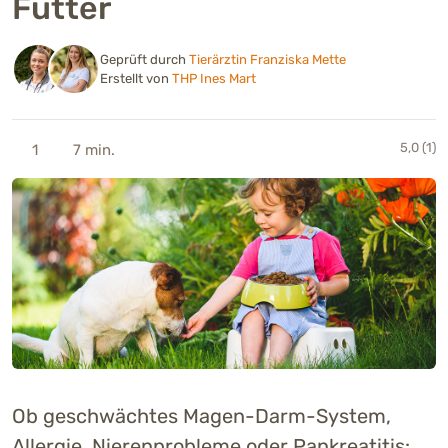
Futter
Geprüft durch
Tierärztin Franziska Mette
Erstellt von
THP Ines Mart
5,0 (1)
1
7 min.
Ob geschwächtes Magen-Darm-System,
Allergie, Nierenprobleme oder Pankreatitis: