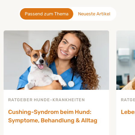
Passend zum Thema
Neueste Artikel
RATGEBER HUNDE-KRANKHEITEN
RATG
Cushing-Syndrom beim Hund:
Lebe
Symptome, Behandlung & Alltag