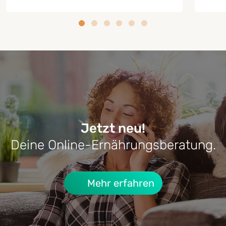
Jetzt neu!
Deine Online-Ernährungsberatung.
RATGEBER HUNDE-KRANKHEITEN
RATG
Cushing-Syndrom beim Hund:
Lebe
Mehr erfahren
Symptome, Behandlung & Alltag