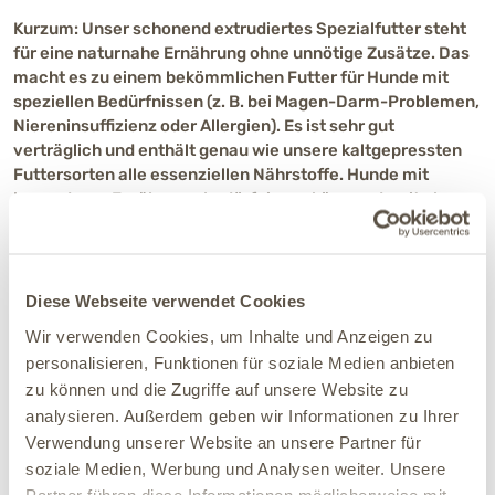
Kurzum: Unser schonend extrudiertes Spezialfutter steht
für eine naturnahe Ernährung ohne unnötige Zusätze. Das
macht es zu einem bekömmlichen Futter für Hunde mit
speziellen Bedürfnissen (z. B. bei Magen-Darm-Problemen,
Niereninsuffizienz oder Allergien). Es ist sehr gut
verträglich und enthält genau wie unsere kaltgepressten
Futtersorten alle essenziellen Nährstoffe. Hunde mit
besonderen Ernährungsbedürfnissen können damit also
problemlos ein Leben lang gefüttert werden.
Diese Webseite verwendet Cookies
Wir verwenden Cookies, um Inhalte und Anzeigen zu
Tipp
: In diesem
personalisieren, Funktionen für soziale Medien anbieten
Ratgeber über kaltgepresstes Hundefutter
erfährst Du
zu können und die Zugriffe auf unsere Website zu
mehr über die Herstellung und Vorteile unserer
analysieren. Außerdem geben wir Informationen zu Ihrer
kaltgepressten Futtersorten.
Verwendung unserer Website an unsere Partner für
soziale Medien, Werbung und Analysen weiter. Unsere
Partner führen diese Informationen möglicherweise mit