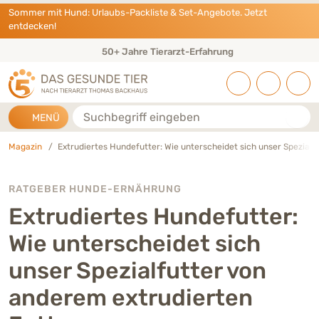
Direkt zu:
INHALT
HAUPTMENÜ
FOOTER
Sommer mit Hund: Urlaubs-Packliste & Set-Angebote. Jetzt
entdecken!
Eigene Tierarztpraxis & Expertenteam
Suche
MENÜ
Magazin
Extrudiertes Hundefutter: Wie unterscheidet sich unser Spezialf
RATGEBER HUNDE-ERNÄHRUNG
Extrudiertes Hundefutter:
Wie unterscheidet sich
unser Spezialfutter von
anderem extrudierten