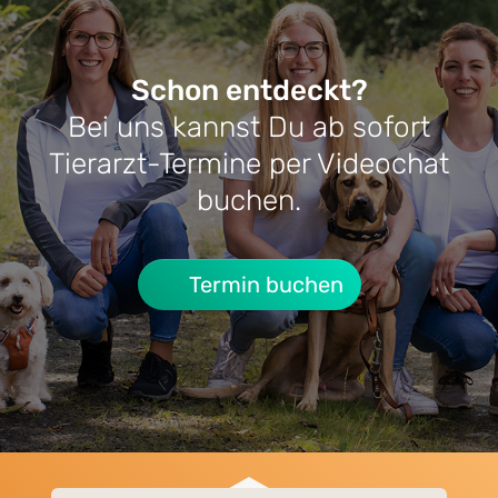
Schon entdeckt?
Bei uns kannst Du ab sofort
RATGEBER HUNDE-KRANKHEITEN
RATG
Tierarzt-Termine per Videochat
Cushing-Syndrom beim Hund:
Lebe
buchen.
Symptome, Behandlung & Alltag
Termin buchen