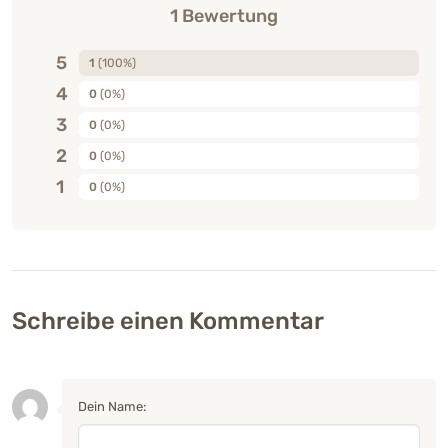
1 Bewertung
5
1
(100%)
4
0
(0%)
3
0
(0%)
2
0
(0%)
1
0
(0%)
Schreibe einen Kommentar
Dein Name: