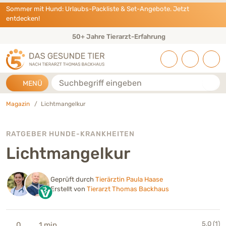
Direkt zu:
INHALT
HAUPTMENÜ
FOOTER
Sommer mit Hund: Urlaubs-Packliste & Set-Angebote. Jetzt
entdecken!
50+ Jahre Tierarzt-Erfahrung
Suche
MENÜ
Magazin
Lichtmangelkur
RATGEBER HUNDE-KRANKHEITEN
Lichtmangelkur
Geprüft durch
Tierärztin Paula Haase
Erstellt von
Tierarzt Thomas Backhaus
5,0 (1)
0
1 min.