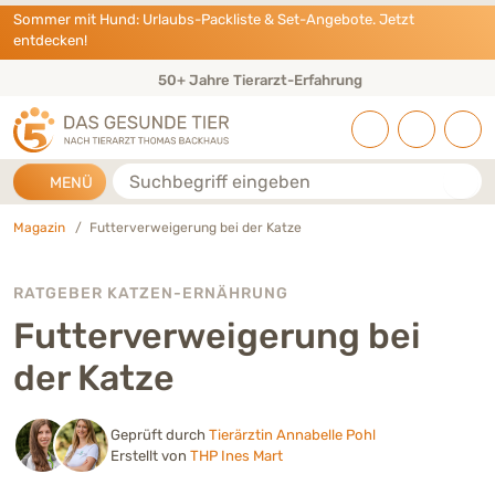
Direkt zu:
INHALT
HAUPTMENÜ
FOOTER
Sommer mit Hund: Urlaubs-Packliste & Set-Angebote. Jetzt
entdecken!
50+ Jahre Tierarzt-Erfahrung
Suche
MENÜ
Magazin
Futterverweigerung bei der Katze
RATGEBER KATZEN-ERNÄHRUNG
Futterverweigerung bei
der Katze
Geprüft durch
Tierärztin Annabelle Pohl
Erstellt von
THP Ines Mart