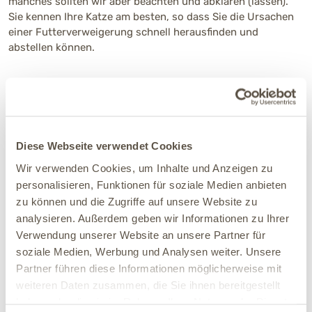
manches sollten wir aber beachten und abklären (lassen).
Sie kennen Ihre Katze am besten, so dass Sie die Ursachen
einer Futterverweigerung schnell herausfinden und
abstellen können.
Bewertungen für diesen Artikel
Diese Webseite verwendet Cookies
Wir verwenden Cookies, um Inhalte und Anzeigen zu
4.5
personalisieren, Funktionen für soziale Medien anbieten
zu können und die Zugriffe auf unsere Website zu
analysieren. Außerdem geben wir Informationen zu Ihrer
Verwendung unserer Website an unsere Partner für
soziale Medien, Werbung und Analysen weiter. Unsere
57 Bewertungen
Partner führen diese Informationen möglicherweise mit
weiteren Daten zusammen, die Sie ihnen bereitgestellt
5
41
(72%)
haben oder die sie im Rahmen Ihrer Nutzung der Dienste
4
11
(19%)