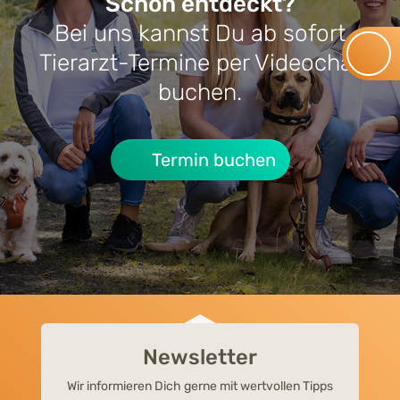
Schon entdeckt?
Bei uns kannst Du ab sofort
RATGEBER HUNDE-DARMGESUNDHEIT
RATG
Tierarzt-Termine per Videochat
Darmflora beim Hund aufbauen:
Cush
buchen.
Wann sinnvoll? Was hilft wirklich?
Symp
Termin buchen
Newsletter
Wir informieren Dich gerne mit wertvollen Tipps