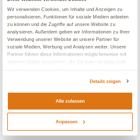
Kerstin
Verifiziert
Wir verwenden Cookies, um Inhalte und Anzeigen zu
Mein Hund hatte in kurzer Zeit verschiedene Arznei
bekommen (entwurmung, Schmerzmittel, Antibiotika…).
personalisieren, Funktionen für soziale Medien anbieten
Das mittelnhat ihm gut getan 1 TL am Tag, 5 Wochen
zu können und die Zugriffe auf unsere Website zu
lang
analysieren. Außerdem geben wir Informationen zu Ihrer
Verwendung unserer Website an unsere Partner für
soziale Medien, Werbung und Analysen weiter. Unsere
Verbesserung:
Deutliche Verbesserung
Partner führen diese Informationen möglicherweise mit
Ja, ich empfehle dieses Produkt
weiteren Daten zusammen, die Sie ihnen bereitgestellt
haben oder die sie im Rahmen Ihrer Nutzung der Dienste
gesammelt haben.
30.06.2026
Details zeigen
Rebecca
Verifiziert
Die Kräuterhefe ist sehr schmackhaft für unseren Hund
und gleichzeitig sehr verträglich.
Alle zulassen
Verbesserung:
Deutliche Verbesserung
Anpassen
Ja, ich empfehle dieses Produkt