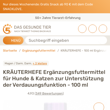
Direkt zu:
INHALT
HAUPTMENÜ
FOOTER
Nur dieses Wochenende: Gratis Snack ab 90 € mit dem Code
SNACKLOVE.
50+ Jahre Tierarzt-Erfahrung
Suche
MENÜ
Startseite
Ergänzungsfuttermittel
KRÄUTERHEFE - 100 ml Ergänzungsf
Magen / Darm, Darm,
+ 3 Weitere
KRÄUTERHEFE Ergänzungsfuttermittel
für Hunde & Katzen zur Unterstützung
der Verdauungsfunktion - 100 ml
4,93
(349
Bewertungen
)