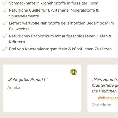
Schmackhafte Mikronährstoffe in flüssiger Form
Natürliche Quelle für B-Vitamine, Mineralstoffe &
Spurenelemente
Liefert wertvolle Nährstoffe bei erhöhtem Bedarf oder im
Fellwechsel
Natürliches Präbiotikum mit aufgeschlossenen Hefen &
Kräutern
Frei von Konservierungsmitteln & künstlichen Zusätzen
„Sehr gutes Produkt “
„Mein Hund fris
Kräuterhefe g
Annika
Die Häufchen 
normal. Das Fe
Weiterlese
agiler. Sie ha
Christiane
mehr. Kann ic
weiterempfehl