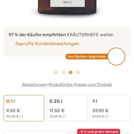
97 % der Käufer empfehlen
KRÄUTERHEFE weiter.
Geprüfte Kundenbewertungen
Von Käufern empfohlen
•
•
Bewertungen
Produktinfos
Fragen zum Produkt
0.1 l
0.25 l
1 l
9,50 €
17,50 €
59,90 €
95,00 € / l
70.00 € / l
59.90 € / l
-5 % und gratis Versand