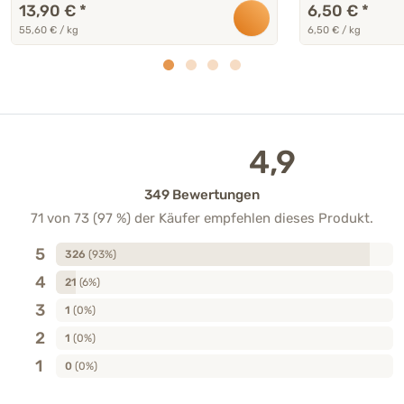
13,90 €
*
6,50 €
*
55,60 € / kg
6,50 € / kg
4,9
349 Bewertungen
71 von 73 (97 %) der Käufer empfehlen dieses Produkt.
5
326
(93%)
4
21
(6%)
3
1
(0%)
2
1
(0%)
1
0
(0%)