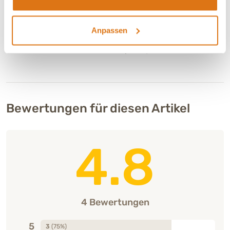
Diese Zusatzstoffe fördern die Verdauung oder dienen der
Stabilisierung der Darmflora (z.B. milchsäurebildende oder
Anpassen
probiotisch wirkende Mikroorganismen wie Enterococcus
faecium oder Lactobacillus acidophilus).
Bewertungen für diesen Artikel
4.8
4 Bewertungen
5
3
(75%)