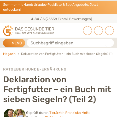
Direkt zu:
INHALT
HAUPTMENÜ
FOOTER
Sommer mit Hund: Urlaubs-Packliste & Set-Angebote. Jetzt
entdecken!
4.84 / 5
(25538 Ekomi-Bewertungen)
Suche
MENÜ
Magazin
Deklaration von Fertigfutter – ein Buch mit sieben Siegeln? (Teil 
RATGEBER HUNDE-ERNÄHRUNG
Deklaration von
Fertigfutter – ein Buch mit
sieben Siegeln? (Teil 2)
Geprüft durch
Tierärztin Franziska Mette