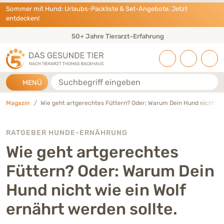
Direkt zu:
INHALT
HAUPTMENÜ
FOOTER
Sommer mit Hund: Urlaubs-Packliste & Set-Angebote. Jetzt
entdecken!
Eigene Tierarztpraxis & Expertenteam
Suche
MENÜ
Magazin
Wie geht artgerechtes Füttern? Oder: Warum Dein Hund nicht wie
RATGEBER HUNDE-ERNÄHRUNG
Wie geht artgerechtes
Füttern? Oder: Warum Dein
Hund nicht wie ein Wolf
ernährt werden sollte.