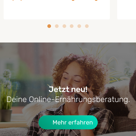
Jetzt neu!
Deine Online-Ernährungsberatung.
RATGEBER HUNDE-KRANKHEITEN
RATG
Cushing-Syndrom beim Hund:
Lebe
Mehr erfahren
Symptome, Behandlung & Alltag