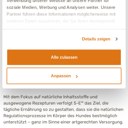
Verwendung unserer Website an unsere Partner für
Berücksichtigung einer ausgewogenen, darmfreundlichen
soziale Medien, Werbung und Analysen weiter. Unsere
Ernährung.
Partner führen diese Informationen möglicherweise mit
Darum legt das 5-E™ Fütterungskonzept besonderen Wert
weiteren Daten zusammen, die Sie ihnen bereitgestellt
auf:
haben oder die sie im Rahmen Ihrer Nutzung der Dienste
gesammelt haben.
Zutaten, die den Magen-Darm-Trakt nicht unnötig
Details zeigen
belasten
eine Rezeptur, die auf eine optimale Verwertbarkeit
ausgerichtet ist
Alle zulassen
Ergänzungsfuttermittel, die den täglichen
Nährstoffbedarf gezielt unterstützen
Anpassen
ballaststoffreiche Komponenten, die die Fütterung
sinnvoll abrunden können
Mit dem Fokus auf natürliche Inhaltsstoffe und
ausgewogene Rezepturen verfolgt 5-E™ das Ziel, die
tägliche Ernährung so zu gestalten, dass sie die natürlichen
Regulationsprozesse im Körper des Hundes bestmöglich
unterstützt – ganz im Sinne einer artgerechten Versorgung.