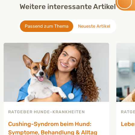
Weitere interessante Artikel
Passend zum Thema
Neueste Artikel
RATGEBER HUNDE-KRANKHEITEN
RATG
Cushing-Syndrom beim Hund:
Lebe
Symptome, Behandlung & Alltag