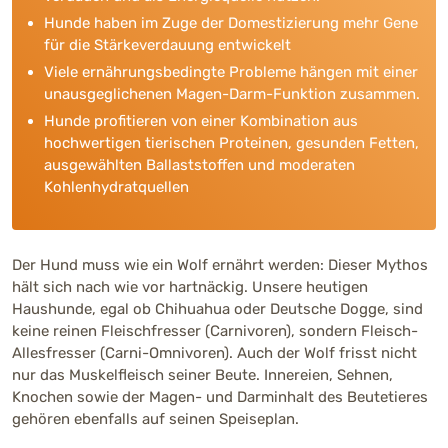
Hunde haben im Zuge der Domestizierung mehr Gene
für die Stärkeverdauung entwickelt
Viele ernährungsbedingte Probleme hängen mit einer
unausgeglichenen Magen-Darm-Funktion zusammen.
Hunde profitieren von einer Kombination aus
hochwertigen tierischen Proteinen, gesunden Fetten,
ausgewählten Ballaststoffen und moderaten
Kohlenhydratquellen
Der Hund muss wie ein Wolf ernährt werden: Dieser Mythos
hält sich nach wie vor hartnäckig. Unsere heutigen
Haushunde, egal ob Chihuahua oder Deutsche Dogge, sind
keine reinen Fleischfresser (Carnivoren), sondern Fleisch-
Allesfresser (Carni-Omnivoren). Auch der Wolf frisst nicht
nur das Muskelfleisch seiner Beute. Innereien, Sehnen,
Knochen sowie der Magen- und Darminhalt des Beutetieres
gehören ebenfalls auf seinen Speiseplan.