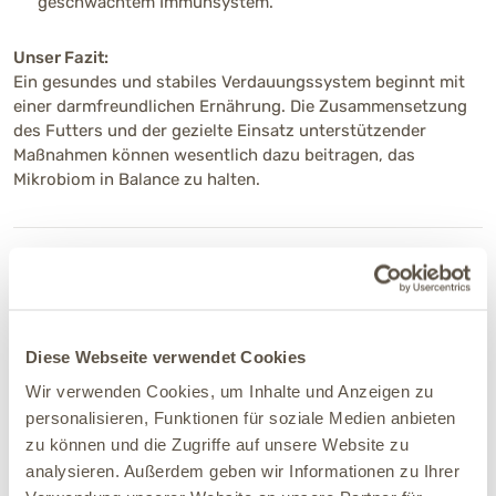
geschwächtem Immunsystem.
Unser Fazit:
Ein gesundes und stabiles Verdauungssystem beginnt mit
einer darmfreundlichen Ernährung. Die Zusammensetzung
des Futters und der gezielte Einsatz unterstützender
Maßnahmen können wesentlich dazu beitragen, das
Mikrobiom in Balance zu halten.
Warum eine artgerechte Ernährung
auch darmfreundlich sein sollte.
In der langjährigen Praxis unserer Tierärzt:innen hat sich
Diese Webseite verwendet Cookies
gezeigt: Ein gut funktionierendes Verdauungssystem kann
Wir verwenden Cookies, um Inhalte und Anzeigen zu
wesentlich zum allgemeinen Wohlbefinden von Hunden
personalisieren, Funktionen für soziale Medien anbieten
beitragen. Viele Tiere zeigen eine verbesserte
zu können und die Zugriffe auf unsere Website zu
Lebensqualität, wenn ihre Fütterung den individuellen
analysieren. Außerdem geben wir Informationen zu Ihrer
Bedürfnissen angepasst wird – insbesondere unter