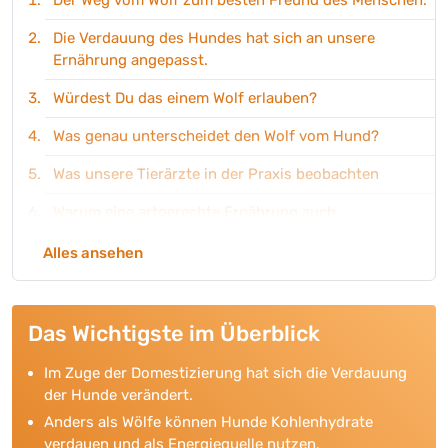
Der Weg vom Wolf zum besten Freund des Menschen.
Die Verdauung des Hundes hat sich an unsere
Ernährung angepasst.
Würdest Du das einem Wolf erlauben?
Was genau unterscheidet den Wolf vom Hund?
Was unsere Tierärzte in der Praxis beobachten
Warum eine artgerechte Ernährung auch
darmfreundlich sein sollte.
Alles ansehen
Der Hund ist kein Wolf. Und sollte nicht wie ein Wolf
ernährt werden.
Das Wichtigste im Überblick
Das Gesunde Tier bietet artgerechtes, naturnahes
Futter für Hunde. Was bedeutet das?
Im Zuge der Domestizierung hat sich die Verdauung
Dein Hund ist einzigartig. Finde das Futter, das am
der Hunde verändert.
besten zu ihm passt.
Anders als Wölfe können Hunde Kohlenhydrate
verdauen und als Energiequelle nutzen.