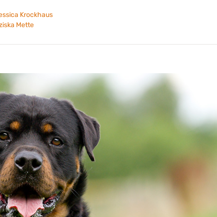
Jessica Krockhaus
nziska Mette