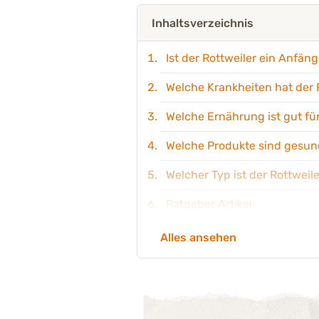
Inhaltsverzeichnis
Ist der Rottweiler ein Anfä
Welche Krankheiten hat der 
Welche Ernährung ist gut fü
Welche Produkte sind gesund
Welcher Typ ist der Rottweil
Ratgeber Artikel
Welche Namen passen gut zu
Alles ansehen