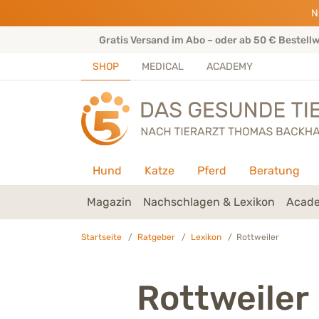
Direkt zu:
INHALT
HAUPTMENÜ
FOOTER
N
rtenteam
Gratis Versand im Abo – oder ab 50 € Bestell
SHOP
MEDICAL
ACADEMY
Hund
Katze
Pferd
Beratung
Magazin
Nachschlagen & Lexikon
Acade
Startseite
Ratgeber
Lexikon
Rottweiler
Rottweiler