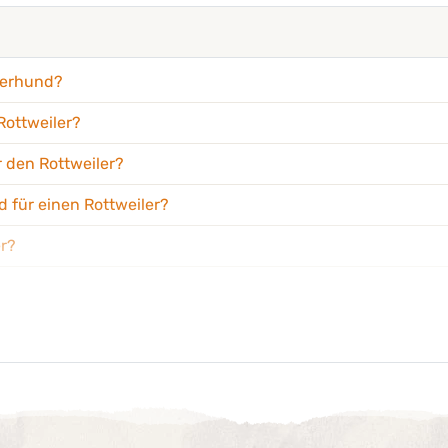
ngerhund?
Rottweiler?
r den Rottweiler?
 für einen Rottweiler?
er?
 einem Rottweiler?