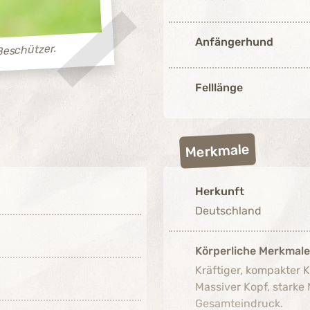
Anfängerhund
Beschützer.
Felllänge
Merkmale
Herkunft
Mittelmäßig ausgeprägt (3 von 5)
Deutschland
Stark ausgeprägt (4 von 5)
Körperliche Merkmale
Kräftiger, kompakter K
Massiver Kopf, starke 
Stark ausgeprägt (4 von 5)
Gesamteindruck.