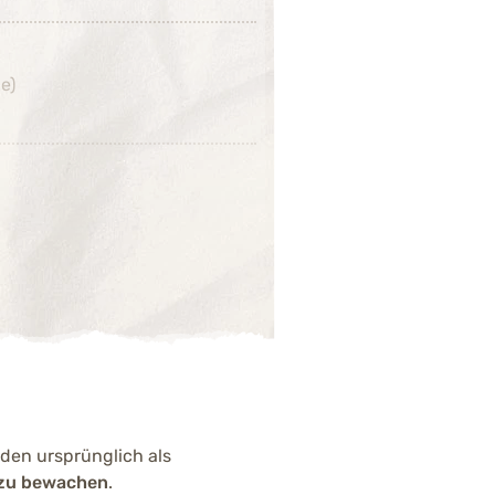
e)
Hüft- und Ellbogendysplasie,
den ursprünglich als
wie Gelenkprobleme
r zu bewachen
.
ältige Zucht und angepasste