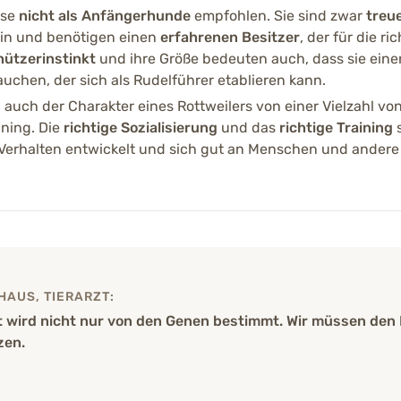
ise
nicht als Anfängerhunde
empfohlen. Sie sind zwar
treu
Haltung gelten als wic
in und benötigen einen
erfahrenen Besitzer
, der für die r
ützerinstinkt
und ihre Größe bedeuten auch, dass sie ein
Lebenserwartung
chen, der sich als Rudelführer etablieren kann.
8 – 10 Jahre
 auch der Charakter eines Rottweilers von einer Vielzahl vo
ining. Die
richtige Sozialisierung
und das
richtige Training
Richtpreis (Züchter)
s Verhalten entwickelt und sich gut an Menschen und andere
1200 - 2500 €
AUS, TIERARZT:
 wird nicht nur von den Genen bestimmt. Wir müssen den 
zen.