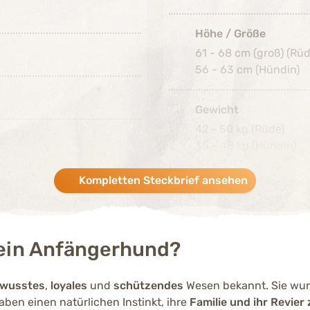
Mittelmäßig ausgeprägt (3 von 5)
Höhe / Größe
61 - 68 cm (groß) (Rüd
Stark ausgeprägt (4 von 5)
56 - 63 cm (Hündin)
Gewicht
Stark ausgeprägt (4 von 5)
42 - 50 kg (Rüde)
35 - 48 kg (Hündin)
Sehr schwach ausgeprägt (1 von 5)
Kompletten Steckbrief ansehen
Fellfarben
r ein Anfängerhund?
Gesundheit
Rassetypisch können 
ewusstes
,
loyales
und
schützendes
Wesen bekannt. Sie wur
Herzerkrankungen so
ben einen natürlichen Instinkt, ihre
Familie und ihr Revie
auftreten. Eine sorgf