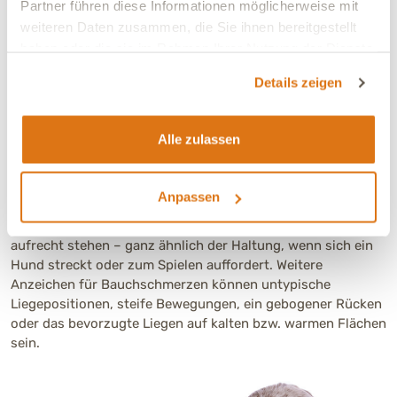
Partner führen diese Informationen möglicherweise mit
Erschöpfung, Mattigkeit, Lustlosigkeit
weiteren Daten zusammen, die Sie ihnen bereitgestellt
Dehydration (Flüssigkeitsdefizit)
haben oder die sie im Rahmen Ihrer Nutzung der Dienste
Lethargie
gesammelt haben.
Gelbfärbung der Haut und Schleimhäute
Details zeigen
Heller bis manchmal weißlicher Stuhlgang
Die Gebetsstellung kann ein Hinweis auf Bauchschmerzen
Alle zulassen
sein.
Hunde mit Vorderbauchschmerzen nehmen in vielen Fällen
Anpassen
die sogenannte „Gebetsstellung“ ein: Hierbei bleibt der
Vorderkörper flach am Boden, während die Hinterbeine
aufrecht stehen – ganz ähnlich der Haltung, wenn sich ein
Hund streckt oder zum Spielen auffordert. Weitere
Anzeichen für Bauchschmerzen können untypische
Liegepositionen, steife Bewegungen, ein gebogener Rücken
oder das bevorzugte Liegen auf kalten bzw. warmen Flächen
sein.