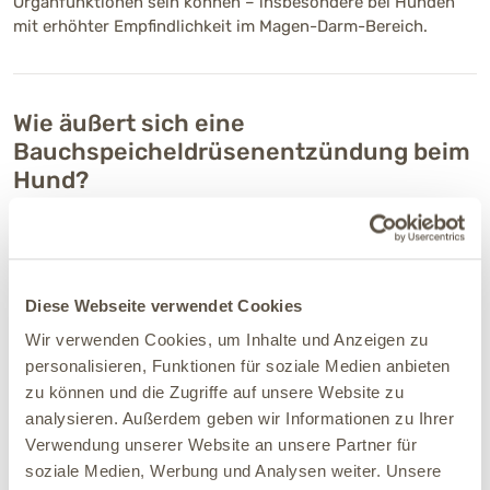
Organfunktionen sein können – insbesondere bei Hunden
mit erhöhter Empfindlichkeit im Magen-Darm-Bereich.
Wie äußert sich eine
Bauchspeicheldrüsenentzündung beim
Hund?
Eine Pankreatitis tritt in zwei verschiedenen Formen auf –
entweder akut oder chronisch.
Typische Symptome einer akuten Pankreatitis sind unter
Diese Webseite verwendet Cookies
anderem:
Wir verwenden Cookies, um Inhalte und Anzeigen zu
Appetitlosigkeit
personalisieren, Funktionen für soziale Medien anbieten
Erbrechen
zu können und die Zugriffe auf unsere Website zu
Durchfall
analysieren. Außerdem geben wir Informationen zu Ihrer
Gewichtsverlust
Verwendung unserer Website an unsere Partner für
Fieber
soziale Medien, Werbung und Analysen weiter. Unsere
Schmerzen im Vorderbauch