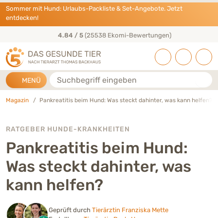
Direkt zu:
INHALT
HAUPTMENÜ
FOOTER
Sommer mit Hund: Urlaubs-Packliste & Set-Angebote. Jetzt
entdecken!
50+ Jahre Tierarzt-Erfahrung
Suche
MENÜ
Magazin
Pankreatitis beim Hund: Was steckt dahinter, was kann helfen?
RATGEBER HUNDE-KRANKHEITEN
Pankreatitis beim Hund:
Was steckt dahinter, was
kann helfen?
Geprüft durch
Tierärztin Franziska Mette