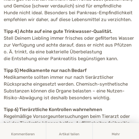
und Gemüse (schwer verdaulich) sind für empfindliche
Hunde nicht ideal. Besonders bei Pankreas-Empfindlichkeit
empfehlen wir daher, auf diese Lebensmittel zu verzichten.
Tipp 4) Achte auf eine gute Trinkwasser-Qualität.
Stell Deinem Liebling immer frisches oder gefiltertes Wasser
zur Verfügung und achte darauf, dass er nicht aus Pfützen
o. Ä. trinkt, da eine bakterielle Überbelastung
die Entstehung einer Pankreatitis begünstigen kann.
Tipp 5) Medikamente nur nach Bedarf
Medikamente sollten immer nur nach tierärztlicher
Rücksprache eingesetzt werden. Chemisch-synthetische
Substanzen können die Organe belasten – eine Nutzen-
Risiko-Abwägung ist deshalb besonders wichtig.
Tipp 6) Tierärztliche Kontrollen wahrnehmen
Regelmäßige Vorsorgeuntersuchungen beim Tierarzt oder
bei der Tierärztin können helfen, Auffälligkeiten frühzeitig
zu erkennen und individuell zu begleiten. Auch Blutwerte
Kommentieren
Artikel teilen
Mehr
sollten je nach Gesundheitslage regelmäßig überprüft