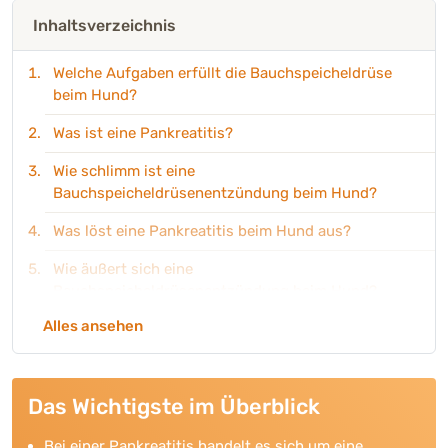
Inhaltsverzeichnis
Welche Aufgaben erfüllt die Bauchspeicheldrüse
beim Hund?
Was ist eine Pankreatitis?
Wie schlimm ist eine
Bauchspeicheldrüsenentzündung beim Hund?
Was löst eine Pankreatitis beim Hund aus?
Wie äußert sich eine
Bauchspeicheldrüsenentzündung beim Hund?
Alles ansehen
Wie stellt man Pankreatitis beim Hund fest?
Wie kann man eine Pankreatitis beim Hund
behandeln?
Das Wichtigste im Überblick
Produktempfehlungen zur
Bei einer Pankreatitis handelt es sich um eine