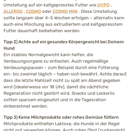
Umstellung auf ein kaltgepresstes Futter wie
HYPO
,
ALLERGO
,
COSMO
oder
COSMO MINI
. Diese Umstellung
sollte langsam über 4–5 Wochen erfolgen – alternativ kann
auch eine Mischung aus extrudiertem und kaltgepresstem
Futter dauerhaft beibehalten werden.
Tipp 2) Achte auf ein gesundes Körpergewicht bei Deinem
Hund
Ein stabiles Normalgewicht kann helfen, die
Verdauungsorgane zu entlasten. Auch regelmäßige
Verdauungspausen – zum Beispiel durch eine Fütterung
ein- bis zweimal täglich – haben sich bewährt. Achte darauf,
dass die letzte Mahlzeit nicht zu spät am Abend gegeben
wird (idealerweise vor 18 Uhr), damit die nächtliche
Regeneration nicht gestört wird. Snacks und Leckerlis
sollten sparsam eingesetzt und in die Tagesration
einberechnet werden.
Tipp 3) Keine Milchprodukte oder rohes Gemüse füttern
Milchprodukte enthalten Laktose, die Hunde in der Regel
nicht gut verwerten können. Auch rohes Obst (zuckerreich)