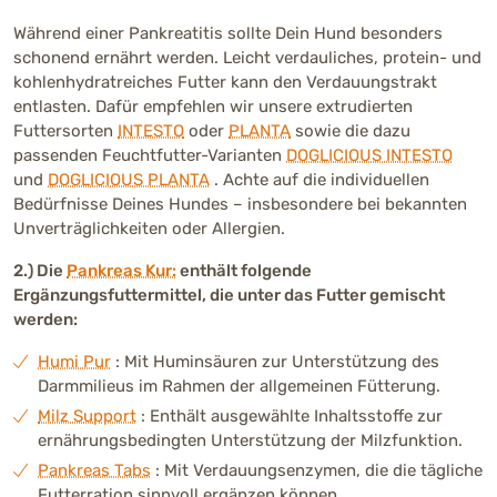
Während einer Pankreatitis sollte Dein Hund besonders
schonend ernährt werden. Leicht verdauliches, protein- und
kohlenhydratreiches Futter kann den Verdauungstrakt
entlasten. Dafür empfehlen wir unsere extrudierten
Futtersorten
INTESTO
oder
PLANTA
sowie die dazu
passenden Feuchtfutter-Varianten
DOGLICIOUS INTESTO
und
DOGLICIOUS PLANTA
. Achte auf die individuellen
Bedürfnisse Deines Hundes – insbesondere bei bekannten
Unverträglichkeiten oder Allergien.
2.) Die
Pankreas Kur:
enthält folgende
Ergänzungsfuttermittel, die unter das Futter gemischt
werden:
Humi Pur
: Mit Huminsäuren zur Unterstützung des
Darmmilieus im Rahmen der allgemeinen Fütterung.
Milz Support
: Enthält ausgewählte Inhaltsstoffe zur
ernährungsbedingten Unterstützung der Milzfunktion.
Pankreas Tabs
: Mit Verdauungsenzymen, die die tägliche
Futterration sinnvoll ergänzen können.