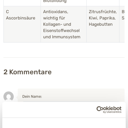
Blutbildung
C
Antioxidans,
Zitrusfrüchte,
Be
Ascorbinsäure
wichtig für
Kiwi, Paprika,
Sk
Kollagen- und
Hagebutten
Eisenstoffwechsel
und Immunsystem
2
Kommentare
Dein Name:
Deine E-Mail-Adresse: