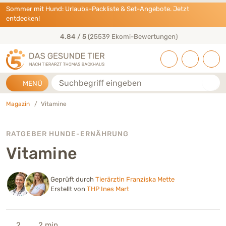
Direkt zu:
INHALT
HAUPTMENÜ
FOOTER
Sommer mit Hund: Urlaubs-Packliste & Set-Angebote. Jetzt
entdecken!
4.84 / 5
(25539 Ekomi-Bewertungen)
Suche
MENÜ
Magazin
Vitamine
RATGEBER HUNDE-ERNÄHRUNG
Vitamine
Geprüft durch
Tierärztin Franziska Mette
Erstellt von
THP Ines Mart
2
2 min.