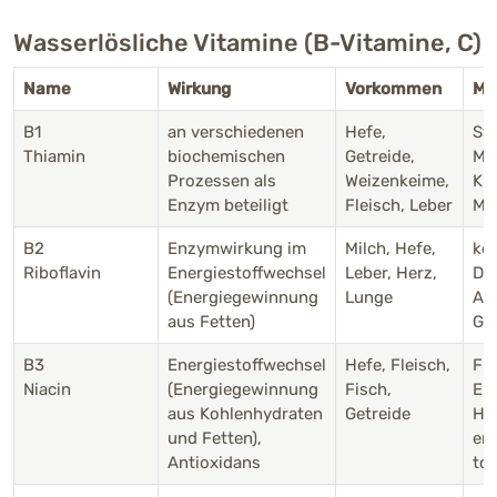
Wasserlösliche Vitamine (B-Vitamine, C)
Name
Wirkung
Vorkommen
Ma
B1
an verschiedenen
Hefe,
St
Thiamin
biochemischen
Getreide,
Mus
Prozessen als
Weizenkeime,
Kre
Enzym beteiligt
Fleisch, Leber
Müd
B2
Enzymwirkung im
Milch, Hefe,
ke
Riboflavin
Energiestoffwechsel
Leber, Herz,
Der
(Energiegewinnung
Lunge
App
aus Fetten)
Ge
B3
Energiestoffwechsel
Hefe, Fleisch,
Fre
Niacin
(Energiegewinnung
Fisch,
En
aus Kohlenhydraten
Getreide
Ha
und Fetten),
en
Antioxidans
to