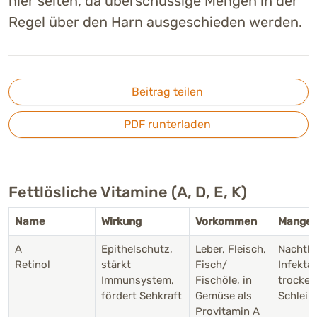
hier selten, da überschüssige Mengen in der
Regel über den Harn ausgeschieden werden.
Beitrag teilen
PDF runterladen
Fettlösliche Vitamine (A, D, E, K)
Name
Wirkung
Vorkommen
Mangel
A
Epithelschutz,
Leber, Fleisch,
Nachtbl
Retinol
stärkt
Fisch/
Infektan
Immunsystem,
Fischöle, in
trocken
fördert Sehkraft
Gemüse als
Schlei
Provitamin A