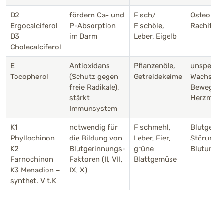
D2
fördern Ca- und
Fisch/
Osteoma
Ergocalciferol
P-Absorption
Fischöle,
Rachiti
D3
im Darm
Leber, Eigelb
Cholecalciferol
E
Antioxidans
Pflanzenöle,
unspezi
Tocopherol
(Schutz gegen
Getreidekeime
Wachst
freie Radikale),
Bewegu
stärkt
Herzmu
Immunsystem
K1
notwendig für
Fischmehl,
Blutger
Phyllochinon
die Bildung von
Leber, Eier,
Störung
K2
Blutgerinnungs-
grüne
Blutun
Farnochinon
Faktoren (II, VII,
Blattgemüse
K3 Menadion –
IX, X)
synthet. Vit.K