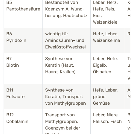
B5
Bestandteil von
Leber, Herz,
Ke
Pantothensäure
Koenzym A, Wund-
Hefe, Reis,
App
heilung, Hautschutz
Eier,
Haa
Weizenkleie
B6
wichtig für
Hefe, Leber,
Ris
Pyridoxin
Aminosäuren- und
Weizenkeime
Eiweißstoffwechsel
B7
Synthese von
Leber, Hefe,
Tr
Biotin
Keratin (Haut,
Eigelb,
und
Haare, Krallen)
Ölsaaten
Ha
Ve
B11
Synthese von
Hefe, Leber,
An
Folsäure
Keratin, Transport
grüne
Mi
von Methylgruppen
Gemüse
B12
Transport von
Leber, Niere,
Blu
Cobalamin
Methylgruppen,
Fleisch, Fisch
Ne
Coenzym bei der
ve