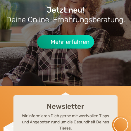
Jetzt neu!
Deine Online-Ernährungsberatung.
RATGEBER HUNDE-KRANKHEITEN
RATG
Cushing-Syndrom beim Hund:
Lebe
Mehr erfahren
Symptome, Behandlung & Alltag
Newsletter
Wir informieren Dich gerne mit wertvollen Tipps
und Angeboten rund um die Gesundheit Deines
Tieres.