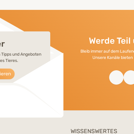
Werde Tei
er
Bleib immer auf dem Laufend
en Tipps und Angeboten
Unsere Kanäle bieten 
es Tieres.
ieren
WISSENSWERTES