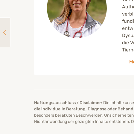
Authe
verbi
fundi
entwi
Typische Sommerprobleme beim Hund erkennen
Dysba
die V
Tierh
Me
Haftungsausschluss / Disclaimer
: Die Inhalte un
die individuelle Beratung, Diagnose oder Behandl
besonders bei akuten Beschwerden, Unsicherheiten
Nichtanwendung der gezeigten Inhalte entstehen. Di