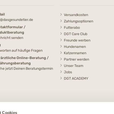
ail
Versandkosten
o@dasgesundetier.de
Zahlungsoptionen
taktformular /
Futterabo
duktberatung
DGT Care Club
hricht senden
Freunde werben
Q
Hundenamen
worten auf häufige Fragen
Katzennamen
rärztliche Online-Beratung /
Partner werden
nährungsberatung
Unser Team
he jetzt Deinen Beratungstermin
Jobs
DGT ACADEMY
t Cookies