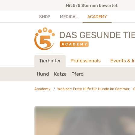
Direkt zu:
INHALT
HAUPTMENÜ
FOOTER
te
Mit 5/5 Sternen bewertet
SHOP
MEDICAL
ACADEMY
Tierhalter
Professionals
Events & I
Hund
Katze
Pferd
Academy
Webinar: Erste Hilfe für Hunde im Sommer - 