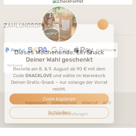
ZAHLUNGSOPTIONEN
Dieses Wochenende: Ein Snack
Deiner Wahl geschenkt
Bestelle am 8. & 9. August ab 90 € mit dem
Code
SNACKLOVE
und wähle im Warenkorb
Deinen Gratis-Snack – nur solange der Vorrat
reicht.
Code kopieren
Impressum
Datenschutz
Widerruf
AGB
Schließen
Cookie Einstellungen
* Alle Preise verstehen sich inklusive der Mehrwertsteuer, zuzüglich der