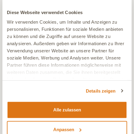
Diese Webseite verwendet Cookies
Wir verwenden Cookies, um Inhalte und Anzeigen zu
personalisieren, Funktionen für soziale Medien anbieten
zu können und die Zugriffe auf unsere Website zu
analysieren. Außerdem geben wir Informationen zu Ihrer
Verwendung unserer Website an unsere Partner für
soziale Medien, Werbung und Analysen weiter. Unsere
Partner führen diese Informationen möglicherweise mit
weiteren Daten zusammen, die Sie ihnen bereitgestellt
haben oder die sie im Rahmen Ihrer Nutzung der Dienste
gesammelt haben.
Kurs: Reise durch den Körper – den
Details zeigen
Hundekörper lesen lernen
5.0
(1)
Alle zulassen
11 Lektionen
2 Std. 11 Min.
Academy Kurs
49,00 €
Anpassen