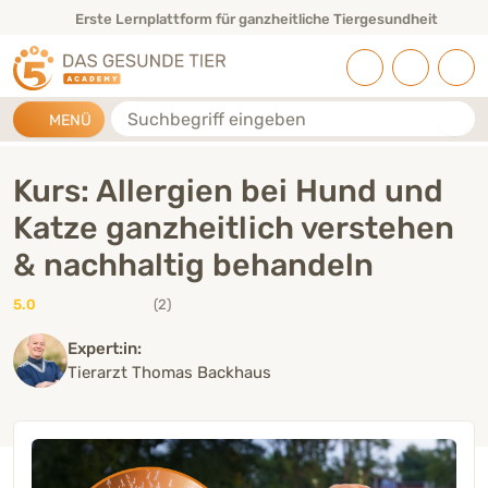
Direkt zu:
INHALT
HAUPTMENÜ
FOOTER
Kurse, Webinare & Live-Events
Suche
MENÜ
Kurs: Allergien bei Hund und
Katze ganzheitlich verstehen
& nachhaltig behandeln
5.0
(2)
Expert:in:
Tierarzt Thomas Backhaus