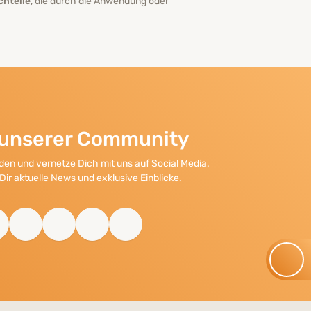
chteile
, die durch die Anwendung oder
l unserer Community
en und vernetze Dich mit uns auf Social Media.
Dir aktuelle News und exklusive Einblicke.