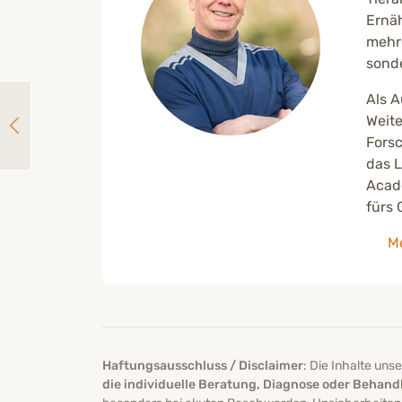
Ernäh
mehre
sonde
Als A
Weite
Was ist eine (Pseudo-)Allergie bei Hund & Katze?
Forsc
das L
Acade
fürs 
Me
Haftungsausschluss / Disclaimer
: Die Inhalte un
die individuelle Beratung, Diagnose oder Behandl