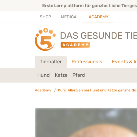
Direkt zu:
INHALT
HAUPTMENÜ
FOOTER
et
Erste Lernplattform für ganzheitliche Tiergesundhe
SHOP
MEDICAL
ACADEMY
Tierhalter
Professionals
Events & I
Hund
Katze
Pferd
Academy
Kurs: Allergien bei Hund und Katze ganzheitl