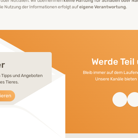
 oder Notfällen. Wir übernehmen
keine Haftung für Schäden oder Na
e Nutzung der Informationen erfolgt auf
eigene Verantwortung
.
Werde Tei
er
Bleib immer auf dem Laufend
en Tipps und Angeboten
Unsere Kanäle bieten 
es Tieres.
ieren