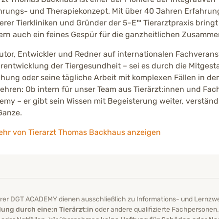
rungs- und Therapiekonzept. Mit über 40 Jahren Erfahrung a
rer Tierkliniken und Gründer der 5-E™ Tierarztpraxis bringt 
rn auch ein feines Gespür für die ganzheitlichen Zusamm
utor, Entwickler und Redner auf internationalen Fachverans
rentwicklung der Tiergesundheit – sei es durch die Mitgesta
hung oder seine tägliche Arbeit mit komplexen Fällen in der 
ehren: Ob intern für unser Team aus Tierärzt:innen und Fac
my – er gibt sein Wissen mit Begeisterung weiter, verständ
Ganze.
hr von Tierarzt Thomas Backhaus anzeigen
serer DGT ACADEMY dienen ausschließlich zu Informations- und Lernzw
ung durch eine:n Tierärzt:in
oder andere qualifizierte Fachpersonen. B